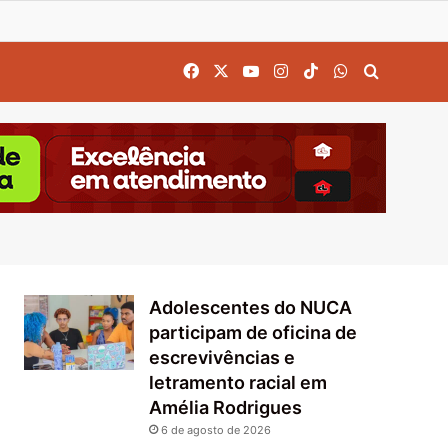
Facebook
X
YouTube
Instagram
TikTok
WhatsApp
Procurar
Adolescentes do NUCA
participam de oficina de
escrevivências e
letramento racial em
Amélia Rodrigues
6 de agosto de 2026