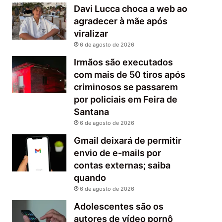
Davi Lucca choca a web ao
agradecer à mãe após
viralizar
6 de agosto de 2026
Irmãos são executados
com mais de 50 tiros após
criminosos se passarem
por policiais em Feira de
Santana
6 de agosto de 2026
Gmail deixará de permitir
envio de e-mails por
contas externas; saiba
quando
6 de agosto de 2026
Adolescentes são os
autores de vídeo pornô