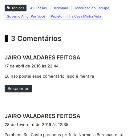
Tópicos
490 casas
Berimbau
Conceição do Jacuípe
Governo Amor Por Você
Projeto minha Casa Minha Vida
3 Comentários
d
JAIRO VALADARES FEITOSA
i
17 de abril de 2016 às 22:44
s
Eu não postei esse comentário, isso é mentira
s
e
Responder
:
d
JAIRO VALADARES FEITOSA
i
28 de fevereiro de 2016 às 12:35
s
Parabens Rui Costa parabens prefeita Normelia.Bermbau esta
s