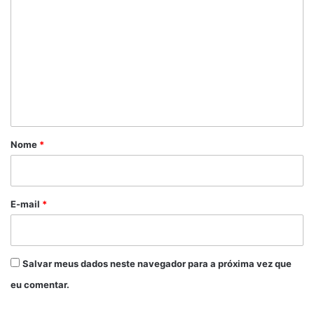
o
m
e
n
t
á
r
Nome
*
i
o
*
E-mail
*
Salvar meus dados neste navegador para a próxima vez que
eu comentar.