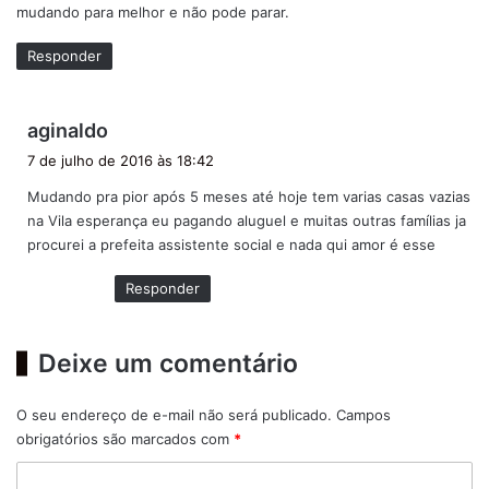
mudando para melhor e não pode parar.
e
:
Responder
d
aginaldo
i
7 de julho de 2016 às 18:42
s
Mudando pra pior após 5 meses até hoje tem varias casas vazias
s
na Vila esperança eu pagando aluguel e muitas outras famílias ja
e
procurei a prefeita assistente social e nada qui amor é esse
:
Responder
Deixe um comentário
O seu endereço de e-mail não será publicado.
Campos
obrigatórios são marcados com
*
C