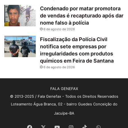
Condenado por matar promotora
de vendas é recapturado após dar
nome falso à polícia
6 de agosto de 2026
Fiscalização da Polícia Civil
notifica sete empresas por
irregularidades com produtos
químicos em Feira de Santana
6 de agosto de 2026
FALA GENEFAX
© 2013-2025 / Fala Genefax - Todos os Direitos Reservados
Loteamento Água Branca, 02 - bairro Guedes Conceição do
Jacuípe-BA
Facebook
X
YouTube
Instagram
TikTok
WhatsApp