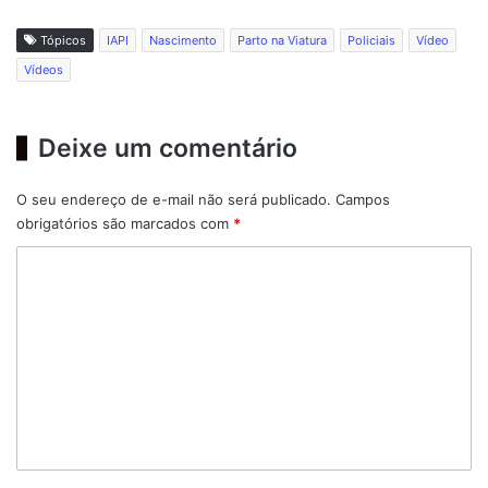
Tópicos
IAPI
Nascimento
Parto na Viatura
Policiais
Vídeo
Vídeos
Deixe um comentário
O seu endereço de e-mail não será publicado.
Campos
obrigatórios são marcados com
*
C
o
m
e
n
t
á