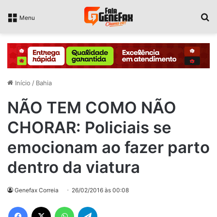
P
Menu
Início
/
Bahia
NÃO TEM COMO NÃO
CHORAR: Policiais se
emocionam ao fazer parto
dentro da viatura
Genefax Correia
26/02/2016 às 00:08
Facebook
X
WhatsApp
Telegram