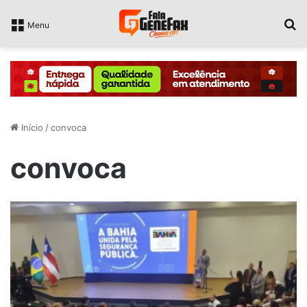
P
Menu
Início
/
convoca
convoca