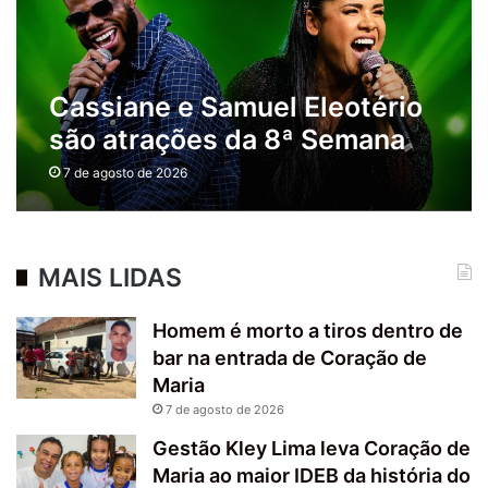
Cassiane e Samuel Eleotério
são atrações da 8ª Semana
da Cultura Evangélica em
7 de agosto de 2026
Conceição do Jacuípe
MAIS LIDAS
Homem é morto a tiros dentro de
bar na entrada de Coração de
Maria
7 de agosto de 2026
Gestão Kley Lima leva Coração de
Maria ao maior IDEB da história do