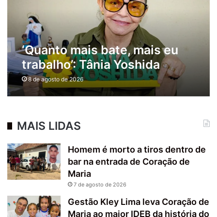
‘Quanto mais bate, mais eu
trabalho’: Tânia Yoshida
destaca andamento de obras
8 de agosto de 2026
e anuncia novos
investimentos
MAIS LIDAS
Homem é morto a tiros dentro de
bar na entrada de Coração de
Maria
7 de agosto de 2026
Gestão Kley Lima leva Coração de
Maria ao maior IDEB da história do