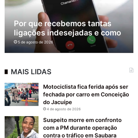
Por que recebemos tantas
ligações indesejadas e como
bloquear esse incômodo?
5 de agosto de 2026
MAIS LIDAS
Motociclista fica ferida após ser
fechada por carro em Conceição
do Jacuípe
4 de agosto de 2026
Suspeito morre em confronto
com a PM durante operação
contra o tráfico em Saubara