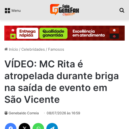
P
Menu
Início
/
Celebridades
/
Famosos
VÍDEO: MC Rita é
atropelada durante briga
na saída de evento em
São Vicente
Genebaldo Correia
08/07/2026 às 16:59
Facebook
X
WhatsApp
Telegram