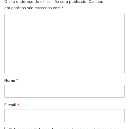
O seu endereço de e-mail não será publicado.
Campos
obrigatórios são marcados com
*
C
o
m
e
n
t
á
r
Nome
*
i
o
*
E-mail
*