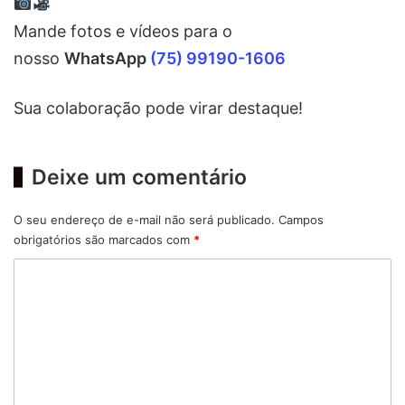
Mande fotos e vídeos para o
nosso
WhatsApp
(75) 99190-1606
Sua colaboração pode virar destaque!
Deixe um comentário
O seu endereço de e-mail não será publicado.
Campos
obrigatórios são marcados com
*
C
o
m
e
n