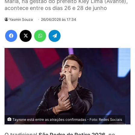
Maria, na gestão do prefeito Kley Lima (Avante),
acontece entre os dias 26 e 28 de junho
Yasmin Souza
26/06/2026 às 17:34
Facebook
X
WhatsApp
Telegram
Tayrone está entre as atrações confirmadas - Foto: Redes Sociais
O tradicional
São Pedro do Retiro 2026
, no