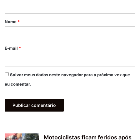
t
á
r
Nome
*
i
o
*
E-mail
*
Salvar meus dados neste navegador para a próxima vez que
eu comentar.
Motociclistas ficam feridos após