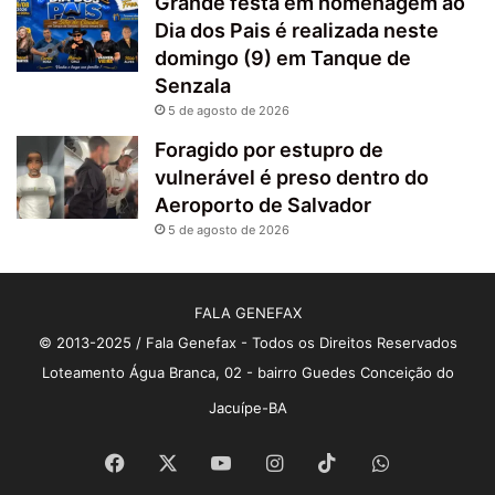
Grande festa em homenagem ao
Dia dos Pais é realizada neste
domingo (9) em Tanque de
Senzala
5 de agosto de 2026
Foragido por estupro de
vulnerável é preso dentro do
Aeroporto de Salvador
5 de agosto de 2026
FALA GENEFAX
© 2013-2025 / Fala Genefax - Todos os Direitos Reservados
Loteamento Água Branca, 02 - bairro Guedes Conceição do
Jacuípe-BA
Facebook
X
YouTube
Instagram
TikTok
WhatsApp