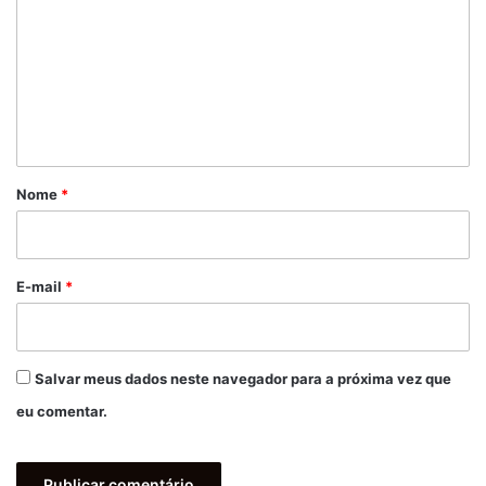
m
e
n
t
á
r
Nome
*
i
o
*
E-mail
*
Salvar meus dados neste navegador para a próxima vez que
eu comentar.