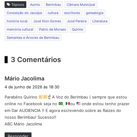
Tópicos
Aurino
Berimbau
Câmara Municipal
Conceição do Jacuípe
cultura
escritores
genealogia
história local
José Ilton Gomes
José Pereira
Literatura
memória cultural
Patric de Moraes
Quirino
Sementes e Árvores de Berimbau
3 Comentários
d
Mário Jacolima
i
4 de junho de 2026 às 18:30
s
Parabéns Quirino
☝
A Voz do Berimbau ( sempre que estou
s
online no Facebook seja no
,
ou
onde estou tenho prazer
e
em Dar AUDIENCIA !! E agora escrevendo sobre as Raizes do
:
nosso Berimbau! Sucesso!!
ABC Mário Jacolima
Responder