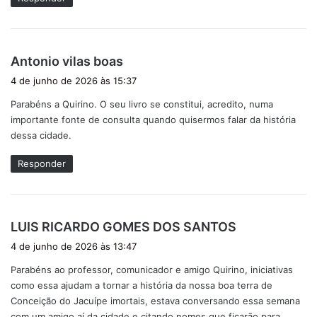
d
Antonio vilas boas
i
4 de junho de 2026 às 15:37
s
Parabéns a Quirino. O seu livro se constitui, acredito, numa
s
importante fonte de consulta quando quisermos falar da história
e
dessa cidade.
:
Responder
d
LUIS RICARDO GOMES DOS SANTOS
i
4 de junho de 2026 às 13:47
s
Parabéns ao professor, comunicador e amigo Quirino, iniciativas
s
como essa ajudam a tornar a história da nossa boa terra de
e
Conceição do Jacuípe imortais, estava conversando essa semana
:
com um amigo aí da cidade e citando nomes que ficarão para