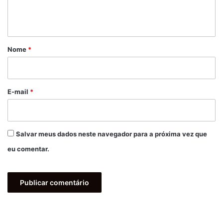
n
t
á
r
Nome
*
i
o
*
E-mail
*
Salvar meus dados neste navegador para a próxima vez que
eu comentar.