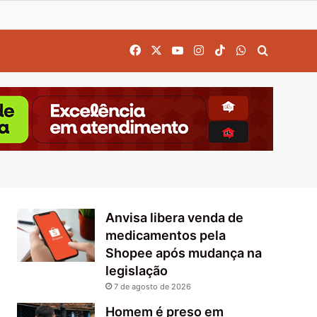
Facebook
X
YouTube
Instagram
TikTok
WhatsApp
Procurar
Anvisa libera venda de
medicamentos pela
Shopee após mudança na
legislação
7 de agosto de 2026
Homem é preso em