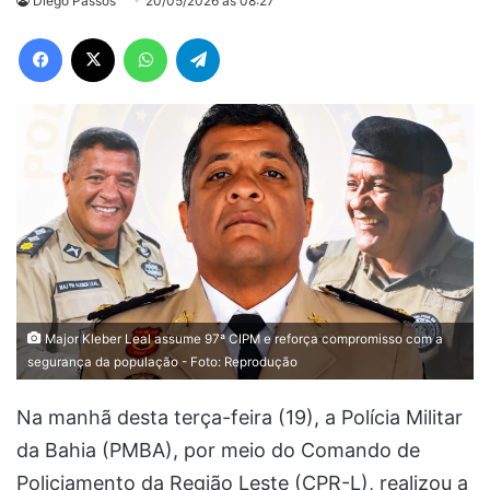
Diego Passos
20/05/2026 às 08:27
Facebook
X
WhatsApp
Telegram
Major Kleber Leal assume 97ª CIPM e reforça compromisso com a
segurança da população - Foto: Reprodução
Na manhã desta terça-feira (19), a Polícia Militar
da Bahia (PMBA), por meio do Comando de
Policiamento da Região Leste (CPR-L), realizou a