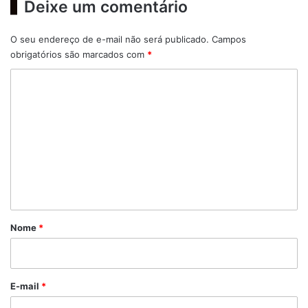
Deixe um comentário
O seu endereço de e-mail não será publicado.
Campos
obrigatórios são marcados com
*
C
o
m
e
n
t
á
r
Nome
*
i
o
*
E-mail
*