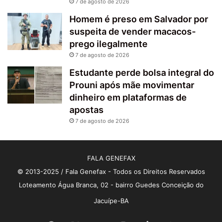
7 de agosto de 2026
Homem é preso em Salvador por
suspeita de vender macacos-
prego ilegalmente
7 de agosto de 2026
Estudante perde bolsa integral do
Prouni após mãe movimentar
dinheiro em plataformas de
apostas
7 de agosto de 2026
FALA GENEFAX
© 2013-2025 / Fala Genefax - Todos os Direitos Reservados
Loteamento Água Branca, 02 - bairro Guedes Conceição do
Jacuípe-BA