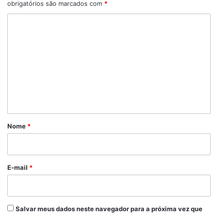
obrigatórios são marcados com
*
C
o
m
e
n
t
á
r
Nome
*
i
o
*
E-mail
*
Salvar meus dados neste navegador para a próxima vez que