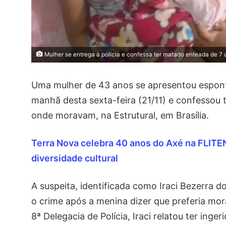
Mulher se entrega à polícia e confessa ter matado enteada de 7
Uma mulher de 43 anos se apresentou espontan
manhã desta sexta-feira (21/11) e confessou 
onde moravam, na Estrutural, em Brasília.
Terra Nova celebra 40 anos do Axé na FLITE
diversidade cultural
A suspeita, identificada como Iraci Bezerra d
o crime após a menina dizer que preferia mo
8ª Delegacia de Polícia, Iraci relatou ter ing