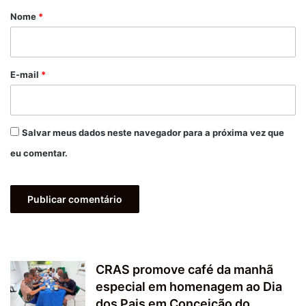
r
Nome
*
i
o
*
E-mail
*
Salvar meus dados neste navegador para a próxima vez que
eu comentar.
CRAS promove café da manhã
especial em homenagem ao Dia
dos Pais em Conceição do