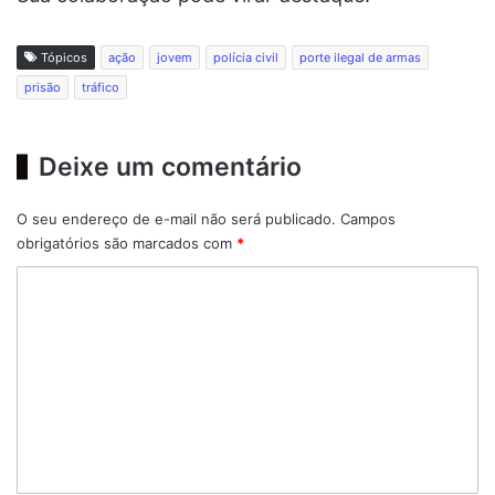
Tópicos
ação
jovem
polícia civil
porte ilegal de armas
prisão
tráfico
Deixe um comentário
O seu endereço de e-mail não será publicado.
Campos
obrigatórios são marcados com
*
C
o
m
e
n
t
á