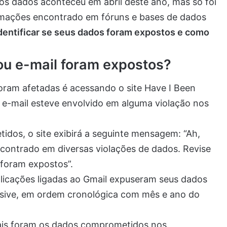
os dados aconteceu em abril deste ano, mas só foi
rmações encontrado em fóruns e bases de dados
dentificar se seus dados foram expostos e como
u e-mail foram expostos?
oram afetadas é acessando o site Have I Been
e-mail esteve envolvido em alguma violação nos
dos, o site exibirá a seguinte mensagem: “Ah,
contrado em diversas violações de dados. Revise
 foram expostos”.
aplicações ligadas ao Gmail expuseram seus dados
usive, em ordem cronológica com mês e ano do
uais foram os dados comprometidos nos