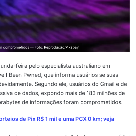
ram comprometidos — Foto: Reprodução/Pixabay
unda-feira pelo especialista australiano em
ve I Been Pwned, que informa usuários se suas
evidamente. Segundo ele, usuários do Gmail e de
ssiva de dados, expondo mais de 183 milhões de
 terabytes de informações foram comprometidos.
eios de Pix R$ 1 mil e uma PCX 0 km; veja