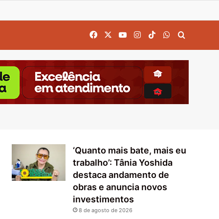
Facebook
X
YouTube
Instagram
TikTok
WhatsApp
Procurar
‘Quanto mais bate, mais eu
trabalho’: Tânia Yoshida
destaca andamento de
obras e anuncia novos
investimentos
8 de agosto de 2026