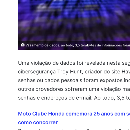
Vazamento de dados: ao todo, 3,5 terabytes de informações fo
Uma violação de dados foi revelada nesta seg
cibersegurança Troy Hunt, criador do site Ha
senhas ou dados pessoais foram expostos ind
outros provedores sofreram uma violação ma
senhas e endereços de e-mail. Ao todo, 3,5
Moto Clube Honda comemora 25 anos com sort
como concorrer