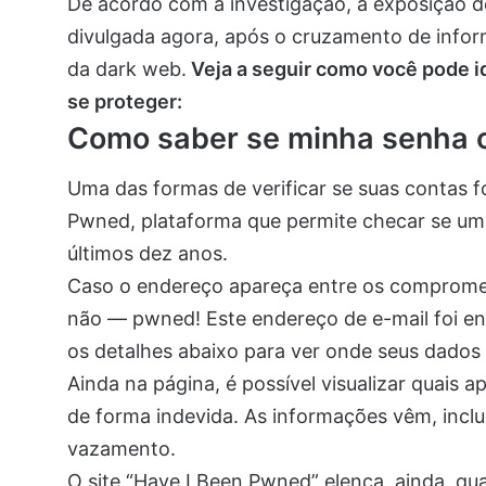
De acordo com a investigação, a exposição d
divulgada agora, após o cruzamento de info
da dark web.
Veja a seguir como você pode i
se proteger:
Como saber se minha senha o
Uma das formas de verificar se suas contas f
Pwned, plataforma que permite checar se um 
últimos dez anos.
Caso o endereço apareça entre os comprometi
não — pwned! Este endereço de e-mail foi en
os detalhes abaixo para ver onde seus dados
Ainda na página, é possível visualizar quais 
de forma indevida. As informações vêm, incl
vazamento.
O site “Have I Been Pwned” elenca, ainda, q