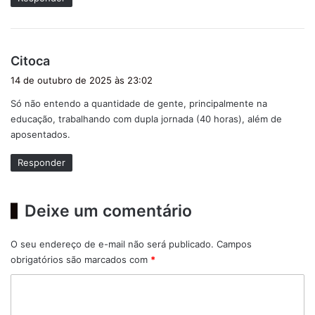
d
Citoca
i
14 de outubro de 2025 às 23:02
s
Só não entendo a quantidade de gente, principalmente na
s
educação, trabalhando com dupla jornada (40 horas), além de
e
aposentados.
:
Responder
Deixe um comentário
O seu endereço de e-mail não será publicado.
Campos
obrigatórios são marcados com
*
C
o