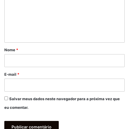
m
e
n
t
á
r
Nome
*
i
o
*
E-mail
*
Salvar meus dados neste navegador para a próxima vez que
eu comentar.