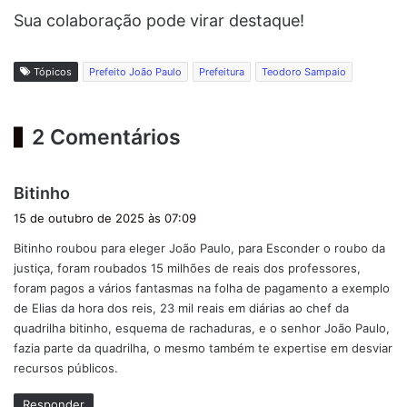
Sua colaboração pode virar destaque!
Tópicos
Prefeito João Paulo
Prefeitura
Teodoro Sampaio
2 Comentários
d
Bitinho
i
15 de outubro de 2025 às 07:09
s
Bitinho roubou para eleger João Paulo, para Esconder o roubo da
s
justiça, foram roubados 15 milhões de reais dos professores,
e
foram pagos a vários fantasmas na folha de pagamento a exemplo
:
de Elias da hora dos reis, 23 mil reais em diárias ao chef da
quadrilha bitinho, esquema de rachaduras, e o senhor João Paulo,
fazia parte da quadrilha, o mesmo também te expertise em desviar
recursos públicos.
Responder