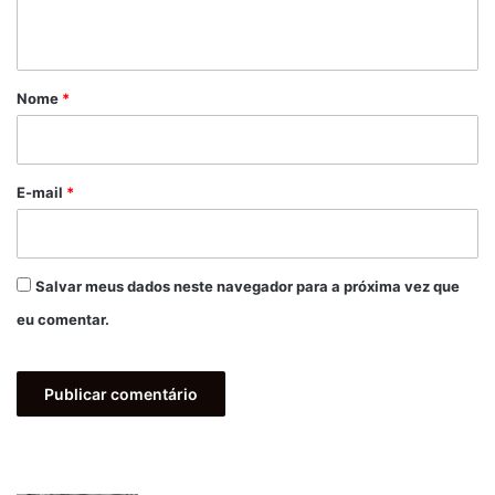
t
á
r
Nome
*
i
o
*
E-mail
*
Salvar meus dados neste navegador para a próxima vez que
eu comentar.