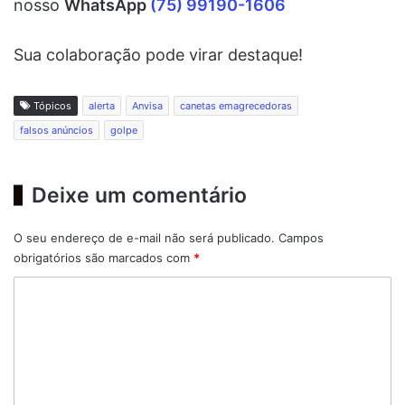
nosso
WhatsApp
(75) 99190-1606
Sua colaboração pode virar destaque!
Tópicos
alerta
Anvisa
canetas emagrecedoras
falsos anúncios
golpe
Deixe um comentário
O seu endereço de e-mail não será publicado.
Campos
obrigatórios são marcados com
*
C
o
m
e
n