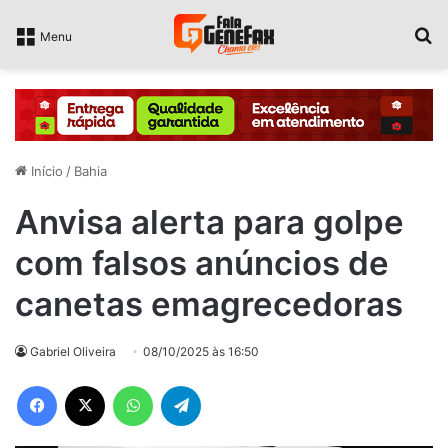
P
Menu
Início
/
Bahia
Anvisa alerta para golpe
com falsos anúncios de
canetas emagrecedoras
Gabriel Oliveira
08/10/2025 às 16:50
Facebook
X
WhatsApp
Telegram