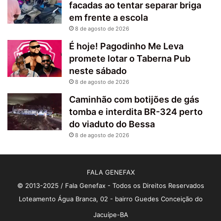
facadas ao tentar separar briga
em frente a escola
8 de agosto de 2026
É hoje! Pagodinho Me Leva
promete lotar o Taberna Pub
neste sábado
8 de agosto de 2026
Caminhão com botijões de gás
tomba e interdita BR-324 perto
do viaduto do Bessa
8 de agosto de 2026
FALA GENEFAX
© 2013-2025 / Fala Genefax - Todos os Direitos Reservados
Loteamento Água Branca, 02 - bairro Guedes Conceição do
Jacuípe-BA