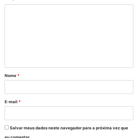
C
o
m
e
n
t
á
r
Nome
*
i
o
*
E-mail
*
Salvar meus dados neste navegador para a próxima vez que
eu comentar.