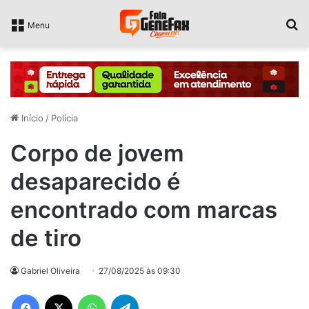
P
Menu
Início
/
Polícia
Corpo de jovem
desaparecido é
encontrado com marcas
de tiro
Gabriel Oliveira
27/08/2025 às 09:30
Facebook
X
WhatsApp
Telegram