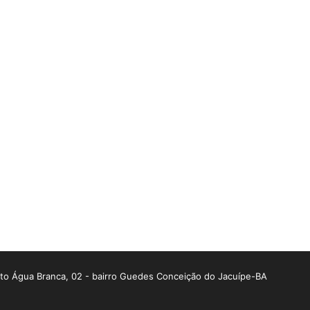
o Água Branca, 02 - bairro Guedes Conceição do Jacuípe-BA