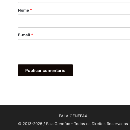
r
Nome
*
i
o
*
E-mail
*
FALA GENEFAX
© 2013-2025 / Fala Genefax - Todos os Direitos Reservados