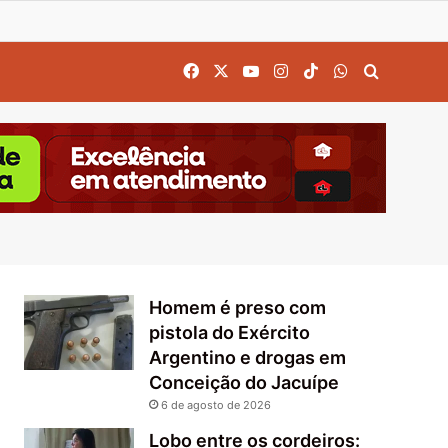
Facebook
X
YouTube
Instagram
TikTok
WhatsApp
Procurar
Homem é preso com
pistola do Exército
Argentino e drogas em
Conceição do Jacuípe
6 de agosto de 2026
Lobo entre os cordeiros: