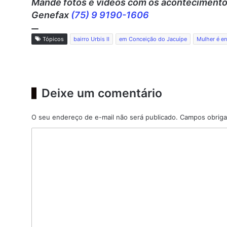
Mande fotos e vídeos c
om os acontecimentos
Genefax
(75) 9 9190-1606
Tópicos
bairro Urbis II
em Conceição do Jacuípe
Mulher é e
Deixe um comentário
O seu endereço de e-mail não será publicado.
Campos obriga
C
o
m
e
n
t
á