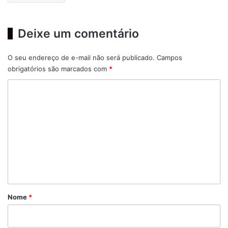
Deixe um comentário
O seu endereço de e-mail não será publicado.
Campos
obrigatórios são marcados com
*
C
o
m
e
n
t
á
r
Nome
*
i
o