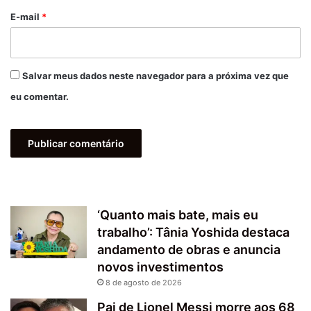
*
E-mail
*
Salvar meus dados neste navegador para a próxima vez que
eu comentar.
‘Quanto mais bate, mais eu
trabalho’: Tânia Yoshida destaca
andamento de obras e anuncia
novos investimentos
8 de agosto de 2026
Pai de Lionel Messi morre aos 68