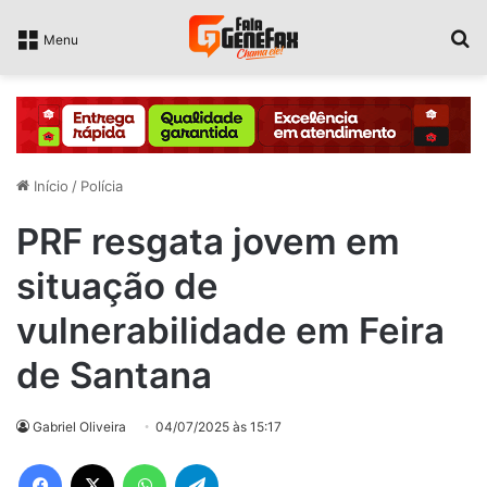
P
Menu
Início
/
Polícia
PRF resgata jovem em
situação de
vulnerabilidade em Feira
de Santana
Gabriel Oliveira
04/07/2025 às 15:17
Facebook
X
WhatsApp
Telegram