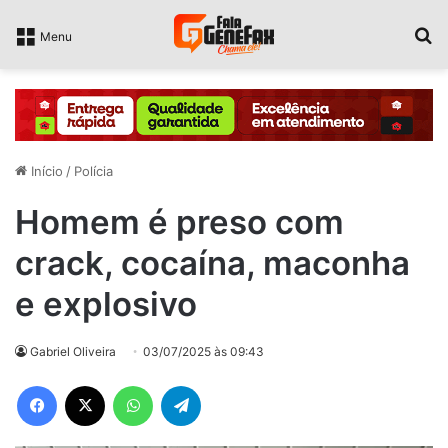
P
Menu
Início
/
Polícia
Homem é preso com
crack, cocaína, maconha
e explosivo
Gabriel Oliveira
03/07/2025 às 09:43
Facebook
X
WhatsApp
Telegram