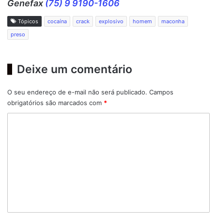
Genefax
(75) 9 9190-1606
Tópicos
cocaína
crack
explosivo
homem
maconha
preso
Deixe um comentário
O seu endereço de e-mail não será publicado.
Campos
obrigatórios são marcados com
*
C
o
m
e
n
t
á