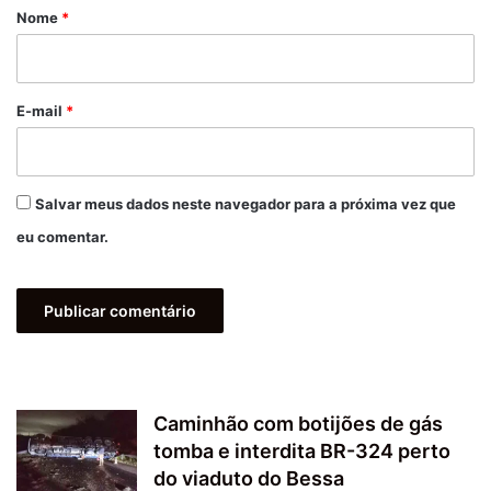
r
Nome
*
i
o
*
E-mail
*
Salvar meus dados neste navegador para a próxima vez que
eu comentar.
Caminhão com botijões de gás
tomba e interdita BR-324 perto
do viaduto do Bessa