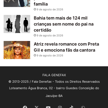
família
9 de agosto de 2026
Bahia tem mais de 124 mil
crianças sem nome do pai na
certidão
9 de agosto de 2026
Atriz revela romance com Preta
Gil e emociona fãs da cantora
9 de agosto de 2026
FALA GENEFAX
© 2013-2025 / Fala Genefax - Todos os Direitos Reservados
Loteamento Água Branca, 02 - bairro Guedes Conceição do
Jacuípe-BA
Facebook
X
YouTube
Instagram
TikTok
WhatsApp