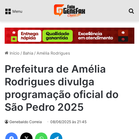
P
Menu
Início
/
Bahia
/
Amélia Rodrigues
Prefeitura de Amélia
Rodrigues divulga
programação oficial do
São Pedro 2025
Genebaldo Correia
08/06/2025 às 21:45
Facebook
X
WhatsApp
Telegram