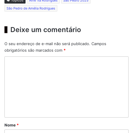
Tópicos
Ame´lia Rodrigues
São Pedro 2025
São Pedro de Amélia Rodrigues
Deixe um comentário
O seu endereço de e-mail não será publicado.
Campos
obrigatórios são marcados com
*
C
o
m
e
n
t
á
r
Nome
*
i