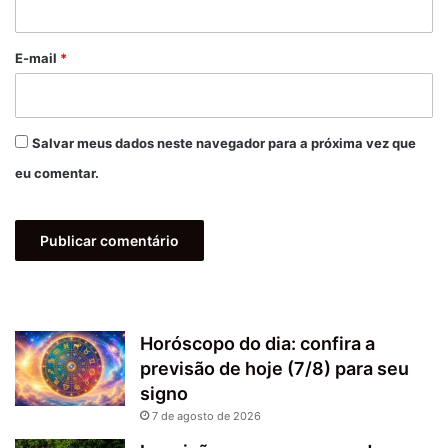
o
*
E-mail
*
Salvar meus dados neste navegador para a próxima vez que
eu comentar.
Horóscopo do dia: confira a
previsão de hoje (7/8) para seu
signo
7 de agosto de 2026