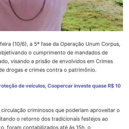
a-feira (10/6), a 5ª fase da Operação Unum Corpus,
 objetivando o cumprimento de mandados de
ado, visando a prisão de envolvidos em Crimes
 de drogas e crimes contra o patrimônio.
oteção de veículos, Coopercar investe quase R$ 10
 circulação criminosos que poderiam aproveitar o
tando o retorno dos tradicionais festejos ao
o, foram contabilizados até ás 15h, o