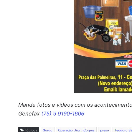
Mande fotos e vídeos c
om os acontecimentos
Genefax
(75) 9 9190-1606
Tópicos
Gordo
Operação Unum Corpus
preso
Teodoro S