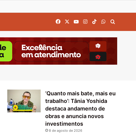
Facebook
X
YouTube
Instagram
TikTok
WhatsApp
Procurar
‘Quanto mais bate, mais eu
trabalho’: Tânia Yoshida
destaca andamento de
obras e anuncia novos
investimentos
8 de agosto de 2026