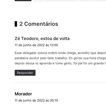
2 Comentários
d
Zé Teodoro, estou de volta
i
11 de junho de 2022 às 13:00
s
Esse delegado coloca ordem onde chega, acredito que depoi
s
parabéns doutor pelo belo trabalho. Eh gordo sua hora cheg
e
depois dessa vc aprenda e tome geito, foi pai foi um grande
:
Responder
d
Morador
i
11 de junho de 2022 às 00:15
s