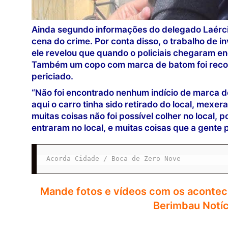
Ainda segundo informações do delegado Laércio
cena do crime. Por conta disso, o trabalho de i
ele revelou que quando o policiais chegaram e
Também um copo com marca de batom foi recolh
periciado.
“Não foi encontrado nenhum indício de marca 
aqui o carro tinha sido retirado do local, mexe
muitas coisas não foi possível colher no local,
entraram no local, e muitas coisas que a gente
Acorda Cidade / Boca de Zero Nove
Mande fotos e vídeos com os acontec
Berimbau Notíc