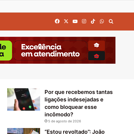
Facebook
X
YouTube
Instagram
TikTok
WhatsApp
Procurar
Por que recebemos tantas
ligações indesejadas e
como bloquear esse
incômodo?
5 de agosto de 2026
“Estou revoltado”: João