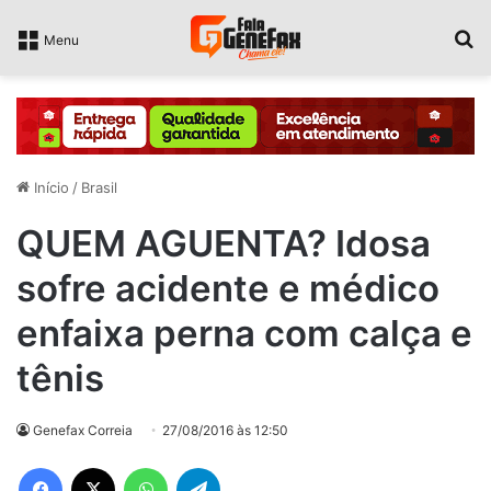
P
Menu
Início
/
Brasil
QUEM AGUENTA? Idosa
sofre acidente e médico
enfaixa perna com calça e
tênis
Genefax Correia
27/08/2016 às 12:50
Facebook
X
WhatsApp
Telegram