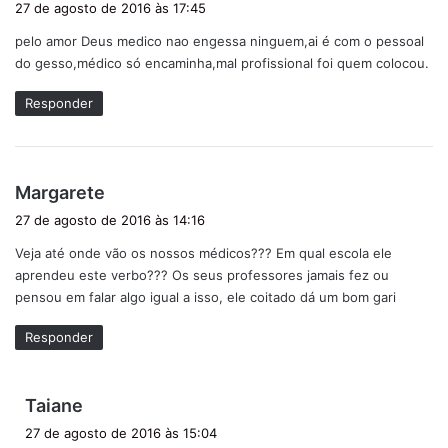
27 de agosto de 2016 às 17:45
s
pelo amor Deus medico nao engessa ninguem,ai é com o pessoal
s
do gesso,médico só encaminha,mal profissional foi quem colocou.
e
:
Responder
d
Margarete
i
27 de agosto de 2016 às 14:16
s
Veja até onde vão os nossos médicos??? Em qual escola ele
s
aprendeu este verbo??? Os seus professores jamais fez ou
e
pensou em falar algo igual a isso, ele coitado dá um bom gari
:
Responder
d
Taiane
i
27 de agosto de 2016 às 15:04
s