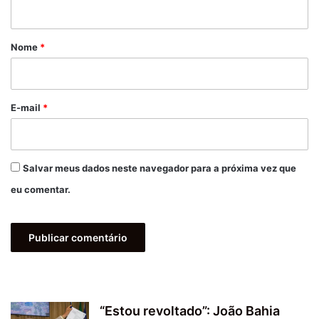
t
á
r
Nome
*
i
o
*
E-mail
*
Salvar meus dados neste navegador para a próxima vez que
eu comentar.
“Estou revoltado”: João Bahia