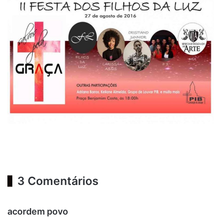
3 Comentários
d
acordem povo
i