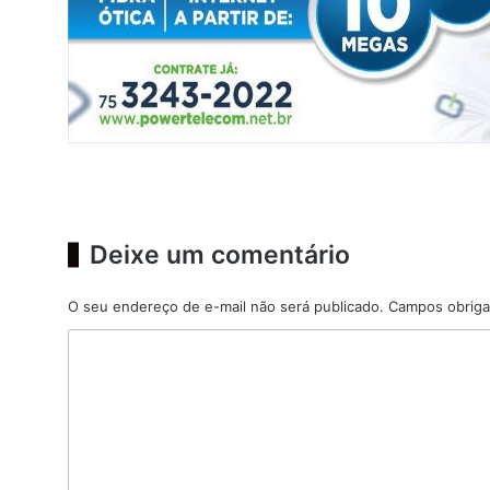
Deixe um comentário
O seu endereço de e-mail não será publicado.
Campos obriga
C
o
m
e
n