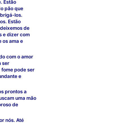
. Estão
do pão que
abrigá-los.
os. Estão
 deixemos de
s e dizer com
e os ama e
ado com o amor
 ser
a fome pode ser
undante e
os prontos a
 buscam uma mão
oroso de
or nós. Até