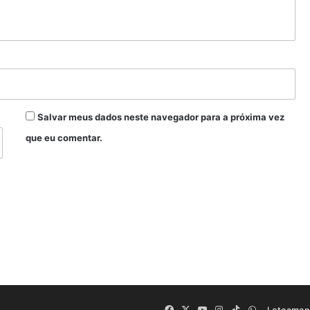
Salvar meus dados neste navegador para a próxima vez
que eu comentar.
Facebook
X
YouTube
Instagram
TikTok
WhatsApp
Loteament