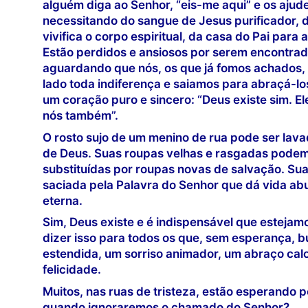
alguém diga ao Senhor, “eis-me aqui” e os ajude
necessitando do sangue de Jesus purificador, 
vivifica o corpo espiritual, da casa do Pai para 
Estão perdidos e ansiosos por serem encontrad
aguardando que nós, os que já fomos achados,
lado toda indiferença e saiamos para abraçá-lo
um coração puro e sincero: “Deus existe sim. El
nós também”.
O rosto sujo de um menino de rua pode ser lav
de Deus. Suas roupas velhas e rasgadas podem
substituídas por roupas novas de salvação. Su
saciada pela Palavra do Senhor que dá vida ab
eterna.
Sim, Deus existe e é indispensável que estejam
dizer isso para todos os que, sem esperança,
estendida, um sorriso animador, um abraço cal
felicidade.
Muitos, nas ruas de tristeza, estão esperando p
quando ignoraremos o chamado do Senhor?