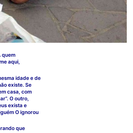
 A quem
-me aqui,
mesma idade e de
ão existe. Se
 sem casa, com
r”. O outro,
us exista e
lguém O ignorou
erando que