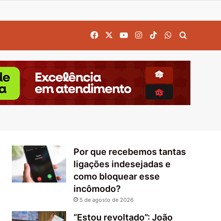
Facebook
X
YouTube
Instagram
TikTok
WhatsApp
Procurar
Por que recebemos tantas
ligações indesejadas e
como bloquear esse
incômodo?
5 de agosto de 2026
“Estou revoltado”: João