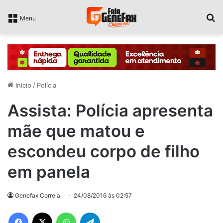
P
Menu
Início
/
Polícia
Assista: Polícia apresenta
mãe que matou e
escondeu corpo de filho
em panela
Genefax Correia
24/08/2016 às 02:57
Facebook
X
WhatsApp
Telegram