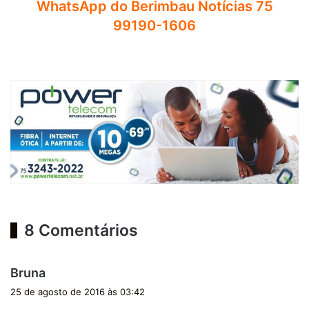
WhatsApp do Berimbau Notícias 75
99190-1606
8 Comentários
d
Bruna
i
25 de agosto de 2016 às 03:42
s