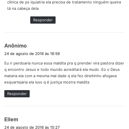
clínica de ps iquiatria ela precisa de tratamento ninguém queira
e
tá na cabeça dela
:
Responder
d
Anônimo
i
24 de agosto de 2016 às 16:56
s
Eu n perdoaria nunca essa maldita pra q prender vira pastora dizer
s
q encontro Jesus e todo mundo acreditará ela mudo .Eo o Deus
e
mataria ela com a mesma mal dade q ela fez direitinho afogava
:
esquartejaria ela isso q é justiça mostra maidita
Responder
d
Ellem
i
24 de agosto de 2016 às 15:27