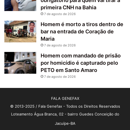
obrigatório para quem vai tirar a
primeira CNH na Bahia
7 de agosto de 2026
Homem é morto a tiros dentro de
bar na entrada de Coração de
Maria
7 de agosto de 2026
Homem com mandado de prisão
por homicídio é capturado pelo
PETO em Santo Amaro
7 de agosto de 2026
FALA GENEFAX
© 2013-2025 / Fala Genefax - Todos os Direitos Reservados
Loteamento Água Branca, 02 - bairro Guedes Conceição do
Jacuípe-BA