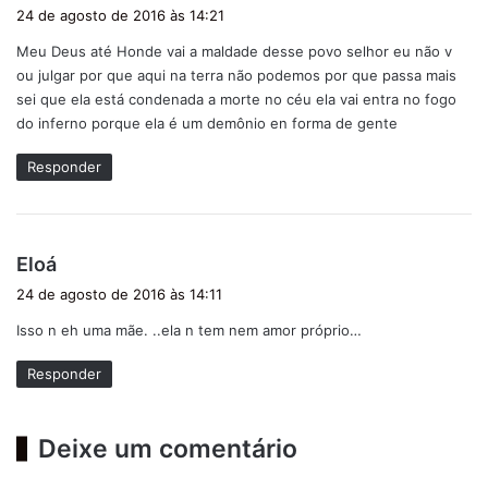
i
24 de agosto de 2016 às 14:21
s
Meu Deus até Honde vai a maldade desse povo selhor eu não v
s
ou julgar por que aqui na terra não podemos por que passa mais
e
sei que ela está condenada a morte no céu ela vai entra no fogo
:
do inferno porque ela é um demônio en forma de gente
Responder
d
Eloá
i
24 de agosto de 2016 às 14:11
s
Isso n eh uma mãe. ..ela n tem nem amor próprio…
s
e
Responder
:
Deixe um comentário