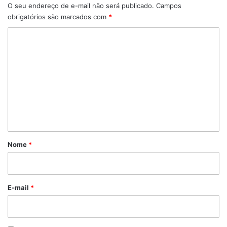
O seu endereço de e-mail não será publicado.
Campos
obrigatórios são marcados com
*
C
o
m
e
n
t
á
r
Nome
*
i
o
*
E-mail
*