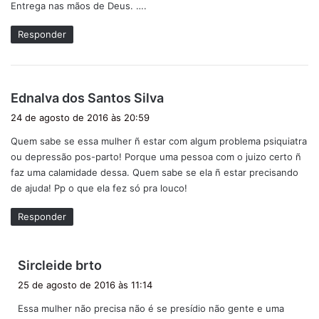
Entrega nas mãos de Deus. ….
s
e
Responder
:
d
Ednalva dos Santos Silva
i
24 de agosto de 2016 às 20:59
s
Quem sabe se essa mulher ñ estar com algum problema psiquiatra
s
ou depressão pos-parto! Porque uma pessoa com o juizo certo ñ
e
faz uma calamidade dessa. Quem sabe se ela ñ estar precisando
:
de ajuda! Pp o que ela fez só pra louco!
Responder
d
Sircleide brto
i
25 de agosto de 2016 às 11:14
s
Essa mulher não precisa não é se presídio não gente e uma
s