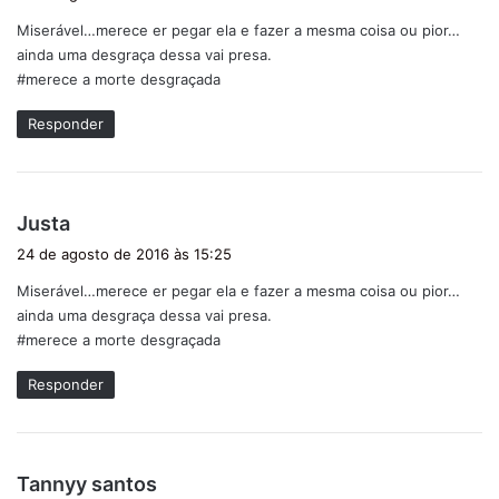
s
Miserável…merece er pegar ela e fazer a mesma coisa ou pior…
s
ainda uma desgraça dessa vai presa.
e
#merece a morte desgraçada
:
Responder
d
Justa
i
24 de agosto de 2016 às 15:25
s
Miserável…merece er pegar ela e fazer a mesma coisa ou pior…
s
ainda uma desgraça dessa vai presa.
e
#merece a morte desgraçada
:
Responder
d
Tannyy santos