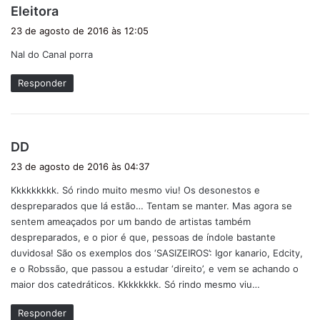
d
Eleitora
i
23 de agosto de 2016 às 12:05
s
Nal do Canal porra
s
e
Responder
:
d
DD
i
23 de agosto de 2016 às 04:37
s
Kkkkkkkkk. Só rindo muito mesmo viu! Os desonestos e
s
despreparados que lá estão… Tentam se manter. Mas agora se
e
sentem ameaçados por um bando de artistas também
:
despreparados, e o pior é que, pessoas de índole bastante
duvidosa! São os exemplos dos ‘SASIZEIROS’: Igor kanario, Edcity,
e o Robssão, que passou a estudar ‘direito’, e vem se achando o
maior dos catedráticos. Kkkkkkkk. Só rindo mesmo viu…
Responder