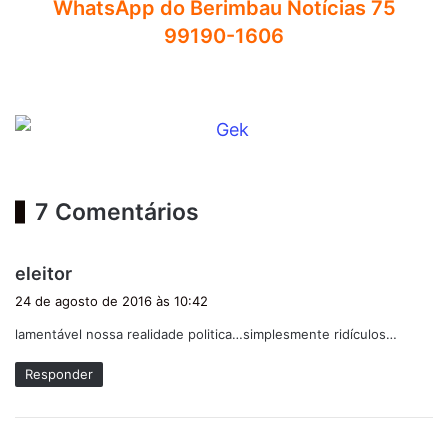
WhatsApp do Berimbau Notícias 75
99190-1606
7 Comentários
d
eleitor
i
24 de agosto de 2016 às 10:42
s
lamentável nossa realidade politica…simplesmente ridículos…
s
e
Responder
: