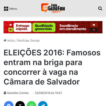
P
Menu
Início
/
Notícias Gerais
ELEIÇÕES 2016: Famosos
entram na briga para
concorrer à vaga na
Câmara de Salvador
Genefax Correia
22/08/2016 às 19:47
Facebook
X
WhatsApp
Telegram