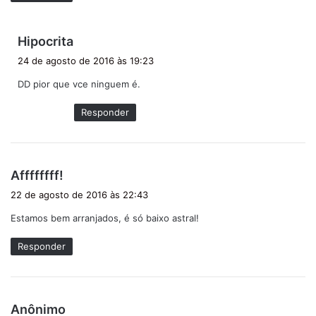
d
Hipocrita
i
24 de agosto de 2016 às 19:23
s
DD pior que vce ninguem é.
s
e
Responder
:
d
Affffffff!
i
22 de agosto de 2016 às 22:43
s
Estamos bem arranjados, é só baixo astral!
s
e
Responder
:
d
Anônimo