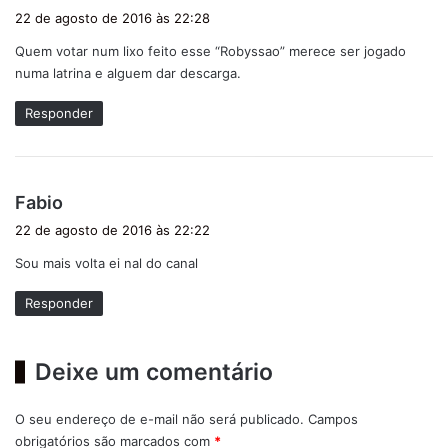
i
22 de agosto de 2016 às 22:28
s
Quem votar num lixo feito esse “Robyssao” merece ser jogado
s
numa latrina e alguem dar descarga.
e
:
Responder
d
Fabio
i
22 de agosto de 2016 às 22:22
s
Sou mais volta ei nal do canal
s
e
Responder
:
Deixe um comentário
O seu endereço de e-mail não será publicado.
Campos
obrigatórios são marcados com
*