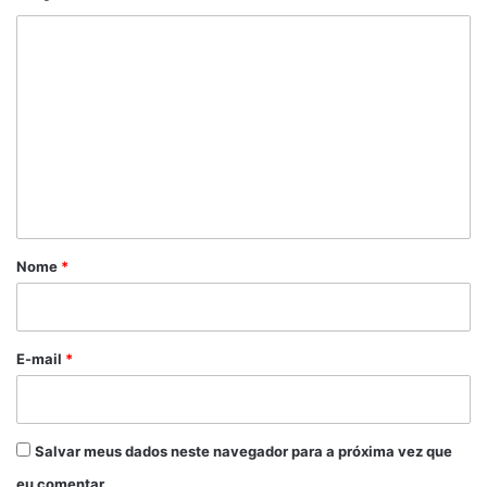
C
o
m
e
n
t
á
r
Nome
*
i
o
*
E-mail
*
Salvar meus dados neste navegador para a próxima vez que
eu comentar.