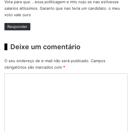
Vota para que. ..essa politicagem e mto nojo.se nao estivesse
s
salarios altíssimos. Garanto que nao teria um candidato. o meu
e
voto vale ouro
:
Responder
Deixe um comentário
O seu endereço de e-mail não será publicado.
Campos
obrigatórios são marcados com
*
C
o
m
e
n
t
á