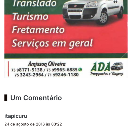
Um Comentário
d
itapicuru
i
24 de agosto de 2016 às 03:22
s