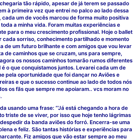
hegaria tão rápido, apesar de já terem se passado
tem à primeira vez que entrei no palco ao lado dessa
 cada um de vocês marcou de forma muito positiva
r toda a minha vida. Foram muitas experiências e
 para o meu crescimento profissional. Hoje o ballet
r cada sorriso, conhecimento partilhado e momento
 de um futuro brilhante e com amigos que vou levar
ita de caminhos que se cruzam, uns para sempre,
 agora os nossos caminhos tomarão rumos diferentes
el é o que conquistamos juntos. Levarei cada um de
 pela oportunidade que foi dançar no Aviões e
eiras e que o sucesso continue ao lado de todos nós
odos os fãs que sempre me apoiaram.. vcs moram no
.
da usando uma frase: “‘Já está chegando a hora de
to triste de se viver, por isso que hoje tenho lágrimas
e despedir da banda aviões do forró. Encerra-se uma
ena e feliz. São tantas histórias e experiências para
s marcante. Fiz amigos que vão estar sempre ao meu