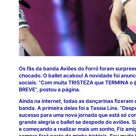
Os fãs da banda Aviões do Forró foram surpre
chocado. O ballet acabou! A novidade foi anunci
sociais. “Com muita TRISTEZA que TERMINA o @
BREVE”, postou a página.
Ainda na internet, todas as dançarinas fizera
banda. A primeira delas foi a Tassia Lins. “Desp
sucesso para uma nova jornada que está só c
grande alegria o ballet se despede do aviões. 
e começando a realizar mais um sonho, Fiz amig
sempre fará parte da minha história. Sou muito