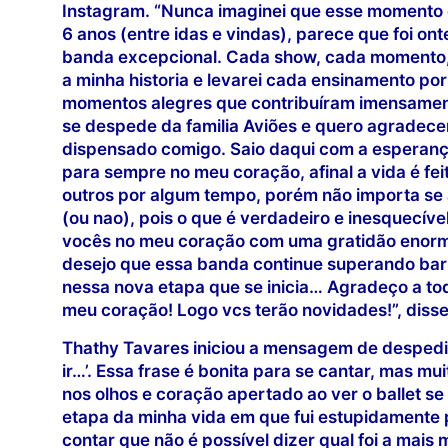
Instagram. “Nunca imaginei que esse momento c
6 anos (entre idas e vindas), parece que foi on
banda excepcional. Cada show, cada momento,
a minha historia e levarei cada ensinamento po
momentos alegres que contribuíram imensamente
se despede da familia Aviões e quero agradece
dispensado comigo. Saio daqui com a esperança
para sempre no meu coração, afinal a vida é fe
outros por algum tempo, porém não importa se
(ou nao), pois o que é verdadeiro e inesquecív
vocês no meu coração com uma gratidão enorme
desejo que essa banda continue superando barr
nessa nova etapa que se inicia… Agradeço a t
meu coração! Logo vcs terão novidades!”, disse
Thathy Tavares iniciou a mensagem de despedi
ir…’. Essa frase é bonita para se cantar, mas mui
nos olhos e coração apertado ao ver o ballet s
etapa da minha vida em que fui estupidamente pl
contar que não é possível dizer qual foi a mai