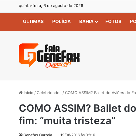
quinta-feira, 6 de agosto de 2026
ÚLTIMAS
POLÍCIA
BAHIA
FOTOS
PO
Início
/
Celebridades
/
COMO ASSIM? Ballet do Aviões do Forr
COMO ASSIM? Ballet do 
fim: “muita tristeza”
Genefax Correia
19/08/2016 às 02:16