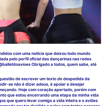
endidos com uma notícia que deixou todo mundo
ada pelo perfil oficial das dançarinas nas redes
balletdoavioes Obrigado a todos, quem sabe, até
m questão de escrever um texto de despedida da
edir-se não é dizer adeus, é apoiar e desejar
omeçando. Hoje com coração apertado, porém com
Sinto que estou encerrando uma etapa da minha vida
os que quero levar comigo a vida inteira e o aviões
 honrada por ter dividido o palco com tantas pessoas