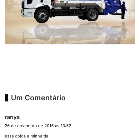
Um Comentário
d
ranya
i
26 de novembro de 2016 às 13:52
s
essa doida e minha tia
s