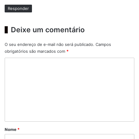
e
Responder
:
Deixe um comentário
O seu endereço de e-mail não será publicado.
Campos
obrigatórios são marcados com
*
C
o
m
e
n
t
á
r
Nome
*
i