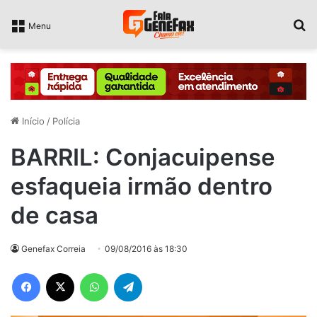
P
Menu
Início
/
Polícia
BARRIL: Conjacuipense
esfaqueia irmão dentro
de casa
Genefax Correia
09/08/2016 às 18:30
Facebook
X
WhatsApp
Telegram