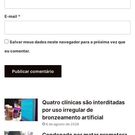
o
*
E-mail
*
Salvar meus dados neste navegador para a próxima vez que
eu comentar.
Quatro clínicas são interditadas
por uso irregular de
bronzeamento artificial
6 de agosto de 2026
Condenado por matar promotora