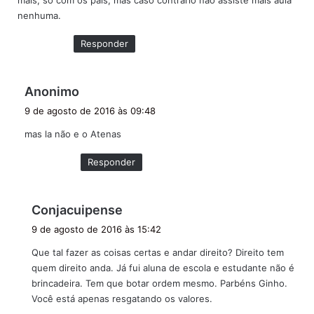
mais, só com os pais, mas caso contrário não assiste mais aula
e
nenhuma.
:
Responder
d
Anonimo
i
9 de agosto de 2016 às 09:48
s
mas la não e o Atenas
s
e
Responder
:
d
Conjacuipense
i
9 de agosto de 2016 às 15:42
s
Que tal fazer as coisas certas e andar direito? Direito tem
s
quem direito anda. Já fui aluna de escola e estudante não é
e
brincadeira. Tem que botar ordem mesmo. Parbéns Ginho.
:
Você está apenas resgatando os valores.