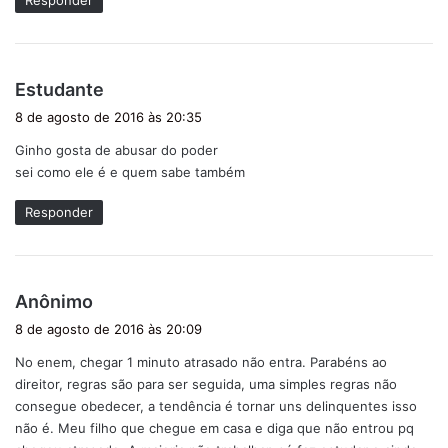
Responder
:
d
Estudante
i
8 de agosto de 2016 às 20:35
s
Ginho gosta de abusar do poder
s
sei como ele é e quem sabe também
e
:
Responder
d
Anônimo
i
8 de agosto de 2016 às 20:09
s
No enem, chegar 1 minuto atrasado não entra. Parabéns ao
s
direitor, regras são para ser seguida, uma simples regras não
e
consegue obedecer, a tendência é tornar uns delinquentes isso
:
não é. Meu filho que chegue em casa e diga que não entrou pq