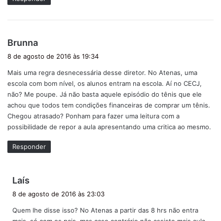
:
d
Brunna
i
8 de agosto de 2016 às 19:34
s
Mais uma regra desnecessária desse diretor. No Atenas, uma
s
escola com bom nível, os alunos entram na escola. Aí no CECJ,
e
não? Me poupe. Já não basta aquele episódio do tênis que ele
:
achou que todos tem condições financeiras de comprar um tênis.
Chegou atrasado? Ponham para fazer uma leitura com a
possibilidade de repor a aula apresentando uma critica ao mesmo.
Responder
d
Laís
i
8 de agosto de 2016 às 23:03
s
Quem lhe disse isso? No Atenas a partir das 8 hrs não entra
s