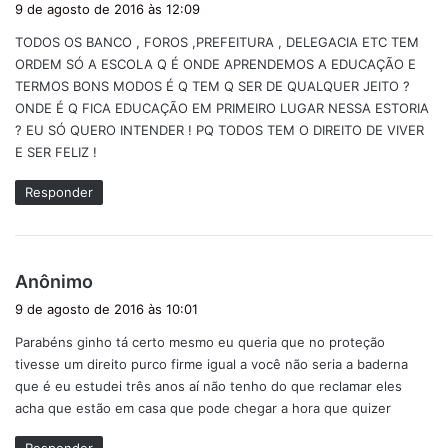
i
9 de agosto de 2016 às 12:09
s
TODOS OS BANCO , FOROS ,PREFEITURA , DELEGACIA ETC TEM
s
ORDEM SÓ A ESCOLA Q É ONDE APRENDEMOS A EDUCAÇÃO E
e
TERMOS BONS MODOS É Q TEM Q SER DE QUALQUER JEITO ?
:
ONDE É Q FICA EDUCAÇÃO EM PRIMEIRO LUGAR NESSA ESTORIA
? EU SÓ QUERO INTENDER ! PQ TODOS TEM O DIREITO DE VIVER
E SER FELIZ !
Responder
d
Anônimo
i
9 de agosto de 2016 às 10:01
s
Parabéns ginho tá certo mesmo eu queria que no proteção
s
tivesse um direito purco firme igual a você não seria a baderna
e
que é eu estudei três anos aí não tenho do que reclamar eles
:
acha que estão em casa que pode chegar a hora que quizer