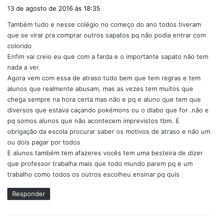
i
13 de agosto de 2016 às 18:35
s
Também tudo e nesse colégio no começo do ano todos tiveram
s
que se virar pra comprar outros sapatos pq não podia entrar com
e
colorido
:
Enfim vai creio eu que com a farda e o importante sapato não tem
nada a ver.
Agora vem com essa de atraso tudo bem que tem regras e tem
alunos que realmente abusam, mas as vezes tem muitos que
chega sempre na hora certa mas não e pq e aluno que tem que
diversos que estava caçando pokémons ou o diabo que for .não e
pq somos alunos que não acontecem imprevistos tbm. E
obrigação da escola procurar saber os motivos de atraso e não um
ou dois pagar por todos
E alunos também tem afazeres vocês tem uma besteira de dizer
que professor trabalha mais que todo mundo parem pq e um
trabalho como todos os outros escolheu ensinar pq quis
Responder