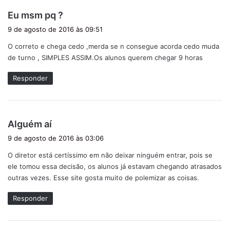
d
Eu msm pq ?
i
9 de agosto de 2016 às 09:51
s
O correto e chega cedo ,merda se n consegue acorda cedo muda
s
de turno , SIMPLES ASSIM.Os alunos querem chegar 9 horas
e
:
Responder
d
Alguém aí
i
9 de agosto de 2016 às 03:06
s
O diretor está certíssimo em não deixar ninguém entrar, pois se
s
ele tomou essa decisão, os alunos já estavam chegando atrasados
e
outras vezes. Esse site gosta muito de polemizar as coisas.
:
Responder