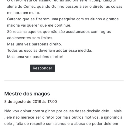
O diretor está certíssimo regras são pra serem compridas,fui
aluna do Cemec quando Guinho passou a ser o diretor as coisas
melhoraram muito.
Garanto que se fizerem uma pesquisa com os alunos a grande
maioria vai querer que ele continue.
Só reclama aqueles que não são acostumados com regras
adolescentes sem limites.
Mas uma vez parabéns direito.
Todas as escolas deveriam adotar essa medida.
Mais uma vez parabéns diretor!
Responder
d
Mestre dos magos
i
8 de agosto de 2016 às 17:00
s
Não vou opinar contra ginho por causa dessa decisão dele… Mais
s
, ele não merece ser diretor por mais outros motivos, a ignorância
e
dele , falta de respeito com alunos e o abuso de poder dele em
: