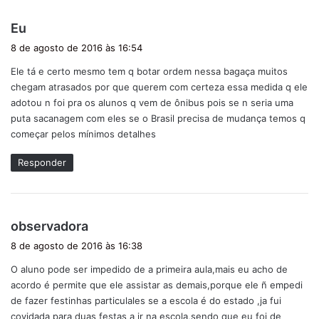
d
Eu
i
8 de agosto de 2016 às 16:54
s
Ele tá e certo mesmo tem q botar ordem nessa bagaça muitos
s
chegam atrasados por que querem com certeza essa medida q ele
e
adotou n foi pra os alunos q vem de ônibus pois se n seria uma
:
puta sacanagem com eles se o Brasil precisa de mudança temos q
começar pelos mínimos detalhes
Responder
d
observadora
i
8 de agosto de 2016 às 16:38
s
O aluno pode ser impedido de a primeira aula,mais eu acho de
s
acordo é permite que ele assistar as demais,porque ele ñ empedi
e
de fazer festinhas particulales se a escola é do estado ,ja fui
:
covidada para duas festas a ir na escola,sendo que eu foi de