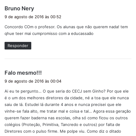
d
Bruno Nery
i
9 de agosto de 2016 às 00:52
s
Concordo COm o profesor. Os alunas que não querem nada! tem
s
qhue teer mai cumpromisso com a educassaão
e
:
Responder
d
Falo mesmo!!!
i
9 de agosto de 2016 às 00:04
s
Ai eu te pergunto… O que seria do CECJ sem Ginho? Por que ele
s
é o um dos melhores diretores da cidade, né a toa que ele nunca
e
saiu de lá. Estudei lá durante 4 anos e nunca precisei que ele
:
vinhe-se fala alto, me tratar mal e coisa e tal… Agora essa geração
querem fazer baderna nas escolas, olha só como ficou os outros
colégios (Proteção, Primitiva, Tancredo e outros) por falta de
Diretores com o pulso firme. Me polpe viu. Como diz o ditado