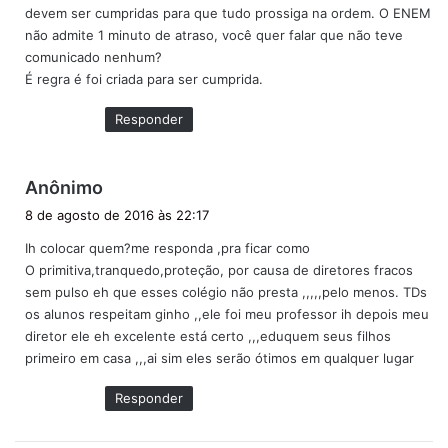
devem ser cumpridas para que tudo prossiga na ordem. O ENEM
não admite 1 minuto de atraso, você quer falar que não teve
comunicado nenhum?
É regra é foi criada para ser cumprida.
Responder
d
Anônimo
i
8 de agosto de 2016 às 22:17
s
Ih colocar quem?me responda ,pra ficar como
s
O primitiva,tranquedo,proteção, por causa de diretores fracos
e
sem pulso eh que esses colégio não presta ,,,,,pelo menos. TDs
:
os alunos respeitam ginho ,,ele foi meu professor ih depois meu
diretor ele eh excelente está certo ,,,eduquem seus filhos
primeiro em casa ,,,ai sim eles serão ótimos em qualquer lugar
Responder