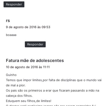
Responder
d
rs
i
9 de agosto de 2016 às 09:53
s
boaaaa
s
e
Responder
:
d
Fatura mãe de adolescentes
i
10 de agosto de 2016 às 11:11
s
Guinho
s
Temos que impor limites,por falta de disciplinas que o mundo vai
e
de mal a pior.
:
Os pais são os primeiros a erar que ficaram passando a mão na
cabeça dos filhos.
Eduquem seu filhos,de limites!