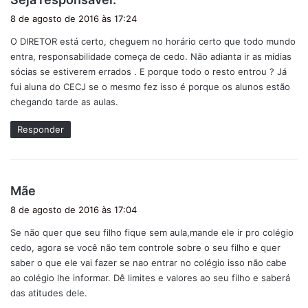
i
8 de agosto de 2016 às 17:24
s
O DIRETOR está certo, cheguem no horário certo que todo mundo
s
entra, responsabilidade começa de cedo. Não adianta ir as mídias
e
sócias se estiverem errados . E porque todo o resto entrou ? Já
:
fui aluna do CECJ se o mesmo fez isso é porque os alunos estão
chegando tarde as aulas.
Responder
d
Mãe
i
8 de agosto de 2016 às 17:04
s
Se não quer que seu filho fique sem aula,mande ele ir pro colégio
s
cedo, agora se você não tem controle sobre o seu filho e quer
e
saber o que ele vai fazer se nao entrar no colégio isso não cabe
:
ao colégio lhe informar. Dê limites e valores ao seu filho e saberá
das atitudes dele.