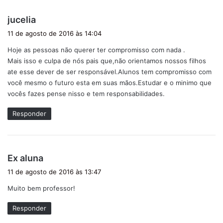
d
jucelia
i
11 de agosto de 2016 às 14:04
s
Hoje as pessoas não querer ter compromisso com nada .
s
Mais isso e culpa de nós pais que,não orientamos nossos filhos
e
ate esse dever de ser responsável.Alunos tem compromisso com
:
você mesmo o futuro esta em suas mãos.Estudar e o minimo que
vocês fazes pense nisso e tem responsabilidades.
Responder
d
Ex aluna
i
11 de agosto de 2016 às 13:47
s
Muito bem professor!
s
e
Responder
: