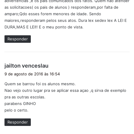
advertencias ,e os pais comunicados dos fatos. Quem nao atender
as solicitacoes( os pais de alunos ) responderam,por falta de
amparo;Qdo esses forem menores de idade. Sendo
maiores,responderam pelos seus atos. Dura lex sedex lex A LEI E
DURA,MAS E LEI!! E o meu ponto de vista.
Responder
d
jailton venceslau
i
9 de agosto de 2016 às 16:54
s
Quem se barrou foi os alunos mesmo.
s
Nao vejo outro lugar pra se aplicar essa açao ,q sirva de exemplo
e
pra as outras escolas.
:
parabens GINHO
pelo o certo.
Responder