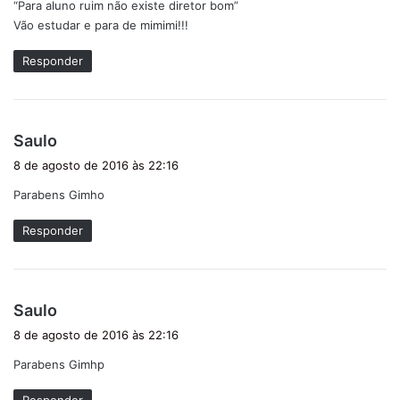
“Para aluno ruim não existe diretor bom”
Vão estudar e para de mimimi!!!
Responder
d
Saulo
i
8 de agosto de 2016 às 22:16
s
Parabens Gimho
s
e
Responder
:
d
Saulo
i
8 de agosto de 2016 às 22:16
s
Parabens Gimhp
s
e