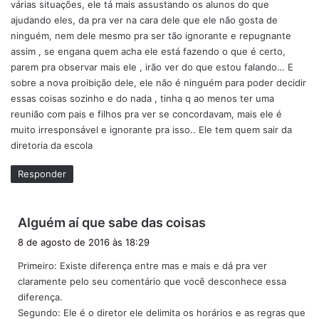
várias situações, ele tá mais assustando os alunos do que
ajudando eles, da pra ver na cara dele que ele não gosta de
ninguém, nem dele mesmo pra ser tão ignorante e repugnante
assim , se engana quem acha ele está fazendo o que é certo,
parem pra observar mais ele , irão ver do que estou falando… E
sobre a nova proibição dele, ele não é ninguém para poder decidir
essas coisas sozinho e do nada , tinha q ao menos ter uma
reunião com pais e filhos pra ver se concordavam, mais ele é
muito irresponsável e ignorante pra isso.. Ele tem quem sair da
diretoria da escola
Responder
d
Alguém aí que sabe das coisas
i
8 de agosto de 2016 às 18:29
s
Primeiro: Existe diferença entre mas e mais e dá pra ver
s
claramente pelo seu comentário que você desconhece essa
e
diferença.
:
Segundo: Ele é o diretor ele delimita os horários e as regras que