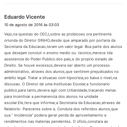
d
Eduardo Vicente
i
10 de agosto de 2016 às 03:03
s
Vejo,na questao do CECJ,sobre as proibicoes ora pertinente
s
oriunda do Diretor GINHO,desde que amparado por portaria da
e
Secretaria da Educacao,teram um valor legal. Boa parte dos alunos
:
que desejam concluir o ensino medio ou. tecnico,merece tda
assistencia do Poder Publico.dos pais,e do proprio estado de
Direito. Se houve excessos,devera ser aberto um processo.
administrativo, atraves dos alunos,que sentirem prejudicados no
ambito legal. Tratar a situacao com hipocrisia,so baixa o nivel,na
discusao. O Diretor de uma Instituicao Escolar,e funcionario
publico,para tanto,devera agir com Urbanidade,tracando metas
para incentivar a permanencia dos alunos na unidade
escolar.Ele,tera que informar,a Secretaria da Educacao,atraves de
Relatorio- Pareceres sobre a. Conduta dos referidos alunos,que
sua ” incidencia” podera gerar perda de aproveitamento e
rendimentos nas materias pendentes. O oficio,constara as