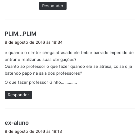
Responder
d
PLIM...PLIM
i
8 de agosto de 2016 às 18:34
s
e quando o diretor chega atrasado ele tmb e barrado impedido de
s
entrar e realizar as suas obrigações?
e
Quanto ao professor o que fazer quando ele se atrasa, coisa q ja
:
batendo papo na sala dos professores?
O que fazer professor Ginho…………..
Responder
d
ex-aluno
i
8 de agosto de 2016 às 18:13
s