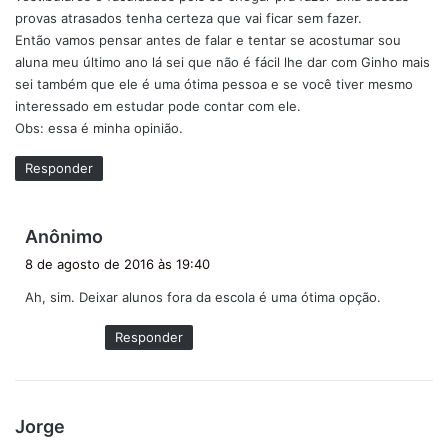
provas atrasados tenha certeza que vai ficar sem fazer.
Então vamos pensar antes de falar e tentar se acostumar sou
aluna meu último ano lá sei que não é fácil lhe dar com Ginho mais
sei também que ele é uma ótima pessoa e se você tiver mesmo
interessado em estudar pode contar com ele.
Obs: essa é minha opinião.
Responder
d
Anônimo
i
8 de agosto de 2016 às 19:40
s
Ah, sim. Deixar alunos fora da escola é uma ótima opção.
s
e
Responder
:
d
Jorge
i