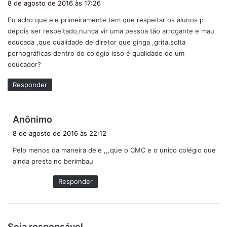
8 de agosto de 2016 às 17:26
s
Eu acho que ele primeiramente tem que respeitar os alunos p
s
depois ser respeitado,nunca vir uma pessoa tão arrogante e mau
e
educada ,que qualidade de diretor que ginga ,grita,solta
:
pornográficas dentro do colégio isso é qualidade de um
educador?
Responder
d
Anônimo
i
8 de agosto de 2016 às 22:12
s
Pelo menos da maneira dele ,,,que o CMC e o único colégio que
s
ainda presta no berimbau
e
:
Responder
d
Seja responsável.