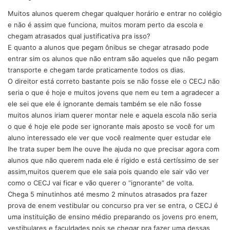
s
Muitos alunos querem chegar qualquer horário e entrar no colégio
s
e não é assim que funciona, muitos moram perto da escola e
e
chegam atrasados qual justificativa pra isso?
:
E quanto a alunos que pegam ônibus se chegar atrasado pode
entrar sim os alunos que não entram são aqueles que não pegam
transporte e chegam tarde praticamente todos os dias.
O direitor está correto bastante pois se não fosse ele o CECJ não
seria o que é hoje e muitos jovens que nem eu tem a agradecer a
ele sei que ele é ignorante demais também se ele não fosse
muitos alunos iriam querer montar nele e aquela escola não seria
o que é hoje ele pode ser ignorante mais aposto se você for um
aluno interessado ele ver que você realmente quer estudar ele
lhe trata super bem lhe ouve lhe ajuda no que precisar agora com
alunos que não querem nada ele é rígido e está certíssimo de ser
assim,muitos querem que ele saia pois quando ele sair vão ver
como o CECJ vai ficar e vão querer o “ignorante” de volta.
Chega 5 minutinhos até mesmo 2 minutos atrasados pra fazer
prova de enem vestibular ou concurso pra ver se entra, o CECJ é
uma instituição de ensino médio preparando os jovens pro enem,
vestibulares e faculdades pois se chegar pra fazer uma dessas