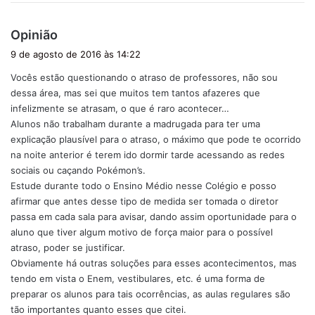
d
Opinião
i
9 de agosto de 2016 às 14:22
s
Vocês estão questionando o atraso de professores, não sou
s
dessa área, mas sei que muitos tem tantos afazeres que
e
infelizmente se atrasam, o que é raro acontecer…
:
Alunos não trabalham durante a madrugada para ter uma
explicação plausível para o atraso, o máximo que pode te ocorrido
na noite anterior é terem ido dormir tarde acessando as redes
sociais ou caçando Pokémon’s.
Estude durante todo o Ensino Médio nesse Colégio e posso
afirmar que antes desse tipo de medida ser tomada o diretor
passa em cada sala para avisar, dando assim oportunidade para o
aluno que tiver algum motivo de força maior para o possível
atraso, poder se justificar.
Obviamente há outras soluções para esses acontecimentos, mas
tendo em vista o Enem, vestibulares, etc. é uma forma de
preparar os alunos para tais ocorrências, as aulas regulares são
tão importantes quanto esses que citei.