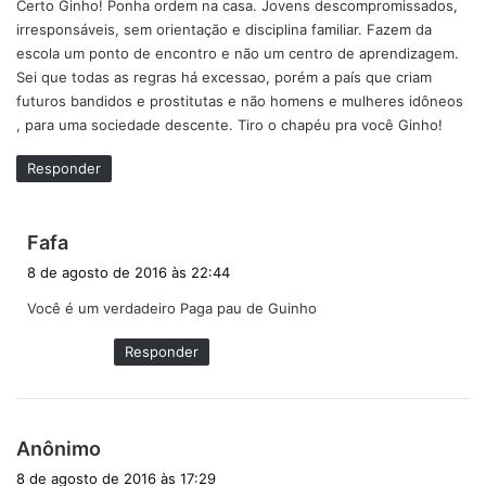
Certo Ginho! Ponha ordem na casa. Jovens descompromissados,
s
irresponsáveis, sem orientação e disciplina familiar. Fazem da
e
escola um ponto de encontro e não um centro de aprendizagem.
:
Sei que todas as regras há excessao, porém a país que criam
futuros bandidos e prostitutas e não homens e mulheres idôneos
, para uma sociedade descente. Tiro o chapéu pra você Ginho!
Responder
d
Fafa
i
8 de agosto de 2016 às 22:44
s
Você é um verdadeiro Paga pau de Guinho
s
e
Responder
:
d
Anônimo
i
8 de agosto de 2016 às 17:29