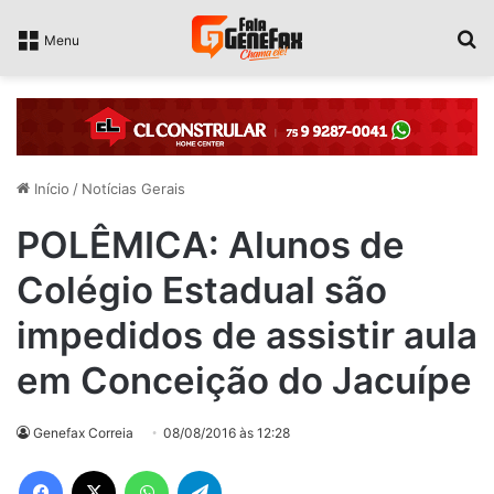
P
Menu
Início
/
Notícias Gerais
POLÊMICA: Alunos de
Colégio Estadual são
impedidos de assistir aula
em Conceição do Jacuípe
Genefax Correia
08/08/2016 às 12:28
Facebook
X
WhatsApp
Telegram