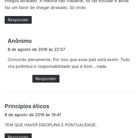
chegou atrasado. A maioria não trabalhar, só faz estudar e ainda
faz um favor de chegar atrasado. Só rindo.
Responder
d
Anônimo
i
8 de agosto de 2016 às 22:57
s
Concordo plenamente. Por isso que esse país está assim. Tudo
s
vira polêmica e responsabilidade que é bom …nada.
e
:
Responder
d
Princípios éticos
i
8 de agosto de 2016 às 19:41
s
TEM QUE HAVER DISCIPLINA E PONTUALIDADE.
s
e
Responder