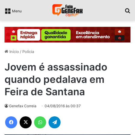
P
Menu
Início
/
Polícia
Jovem é assassinado
quando pedalava em
Feira de Santana
Genefax Correia
04/08/2016 às 00:37
Facebook
X
WhatsApp
Telegram