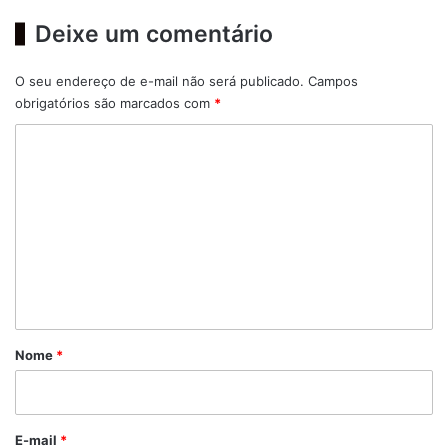
Deixe um comentário
O seu endereço de e-mail não será publicado.
Campos
obrigatórios são marcados com
*
C
o
m
e
n
t
á
r
Nome
*
i
o
*
E-mail
*