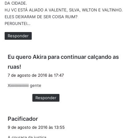
DA CIDADE.
e
HJ VC ESTÁ ALIADO A VALENTE, SILVA, WILTON E VALTINHO.
:
ELES DEIXARAM DE SER COISA RUIM?
PERGUNTEI…
Responder
Eu quero Akira para continuar calçando as
d
ruas!
i
7 de agosto de 2016 às 17:47
s
Xiiiiiiiiiiiiiiiiiiii gente
s
e
Responder
:
d
Pacificador
i
9 de agosto de 2016 às 13:55
s
A couraça da justiça