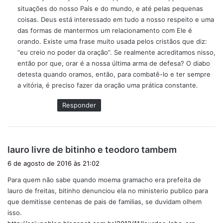
situações do nosso País e do mundo, e até pelas pequenas
coisas. Deus está interessado em tudo a nosso respeito e uma
das formas de mantermos um relacionamento com Ele é
orando. Existe uma frase muito usada pelos cristãos que diz:
“eu creio no poder da oração”. Se realmente acreditamos nisso,
então por que, orar é a nossa última arma de defesa? O diabo
detesta quando oramos, então, para combatê-lo e ter sempre
a vitória, é preciso fazer da oração uma prática constante.
Responder
d
lauro livre de bitinho e teodoro tambem
i
6 de agosto de 2016 às 21:02
s
Para quem não sabe quando moema gramacho era prefeita de
s
lauro de freitas, bitinho denunciou ela no ministerio publico para
e
que demitisse centenas de pais de familias, se duvidam olhem
:
isso.