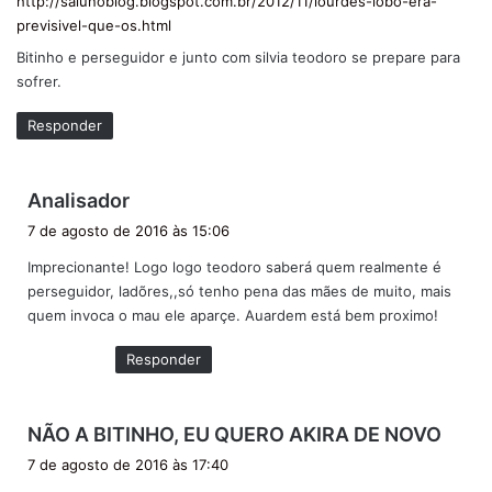
http://saiunoblog.blogspot.com.br/2012/11/lourdes-lobo-era-
previsivel-que-os.html
Bitinho e perseguidor e junto com silvia teodoro se prepare para
sofrer.
Responder
d
Analisador
i
7 de agosto de 2016 às 15:06
s
Imprecionante! Logo logo teodoro saberá quem realmente é
s
perseguidor, ladõres,,só tenho pena das mães de muito, mais
e
quem invoca o mau ele aparçe. Auardem está bem proximo!
:
Responder
d
NÃO A BITINHO, EU QUERO AKIRA DE NOVO
i
7 de agosto de 2016 às 17:40
s