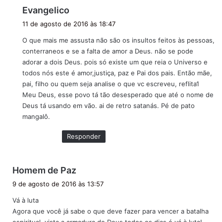
d
Evangelico
i
11 de agosto de 2016 às 18:47
s
O que mais me assusta não são os insultos feitos às pessoas,
s
conterraneos e se a falta de amor a Deus. não se pode
e
adorar a dois Deus. pois só existe um que reia o Universo e
:
todos nós este é amor,justiça, paz e Pai dos pais. Então mãe,
pai, filho ou quem seja analise o que vc escreveu, reflita1
Meu Deus, esse povo tá tão desesperado que até o nome de
Deus tá usando em vão. ai de retro satanás. Pé de pato
mangalô.
Responder
d
Homem de Paz
i
9 de agosto de 2016 às 13:57
s
Vá à luta
s
Agora que você já sabe o que deve fazer para vencer a batalha
e
espiritual, vista a armadura de Deus todos os dias é vá à luta!