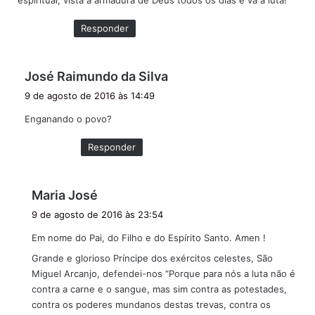
:
Responder
d
José Raimundo da Silva
i
9 de agosto de 2016 às 14:49
s
Enganando o povo?
s
e
Responder
:
d
Maria José
i
9 de agosto de 2016 às 23:54
s
Em nome do Pai, do Filho e do Espírito Santo. Amen !
s
e
Grande e glorioso Príncipe dos exércitos celestes, São
:
Miguel Arcanjo, defendei-nos “Porque para nós a luta não é
contra a carne e o sangue, mas sim contra as potestades,
contra os poderes mundanos destas trevas, contra os