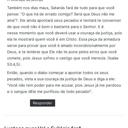
s
e
Também nos dias maus, Satanás fará de tudo para que você
:
pense: “O que há de errado comigo? Será que Deus não me
ama”?. Ele ainda apontará seus pecados e tentará te convencer
de que você não é bom o bastante para o Senhor. E é
nesse momento que você deverá usar a couraça da justiça, pois
ela te mostrará quem você é em Cristo. Essa peça da armadura
serve para provar que você é amado incondicionalmente por
Deus, e te lembrar que Ele não te pune pelos erros que você
comete, pois Jesus sofreu o castigo que você merecia. (Isaías
53:4,5).
Então, quando o diabo começar a apontar todos os seus
pecados, vista a sua couraça da justiça de Deus e diga a ele:
“Você não tem poder para me acusar, pois Jesus já me perdoou
e o sangue dEle me purificou de todo pecado!”.
Responder
d