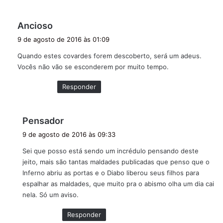
d
Ancioso
i
9 de agosto de 2016 às 01:09
s
Quando estes covardes forem descoberto, será um adeus.
s
Vocês não vão se esconderem por muito tempo.
e
:
Responder
d
Pensador
i
9 de agosto de 2016 às 09:33
s
Sei que posso está sendo um incrédulo pensando deste
s
jeito, mais são tantas maldades publicadas que penso que o
e
Inferno abriu as portas e o Diabo liberou seus filhos para
:
espalhar as maldades, que muito pra o abismo olha um dia cai
nela. Só um aviso.
Responder