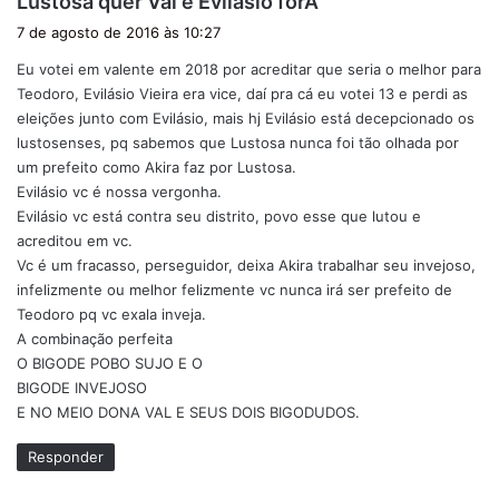
Lustosa quer Val e Evilásio forA
i
7 de agosto de 2016 às 10:27
s
Eu votei em valente em 2018 por acreditar que seria o melhor para
s
Teodoro, Evilásio Vieira era vice, daí pra cá eu votei 13 e perdi as
e
eleições junto com Evilásio, mais hj Evilásio está decepcionado os
:
lustosenses, pq sabemos que Lustosa nunca foi tão olhada por
um prefeito como Akira faz por Lustosa.
Evilásio vc é nossa vergonha.
Evilásio vc está contra seu distrito, povo esse que lutou e
acreditou em vc.
Vc é um fracasso, perseguidor, deixa Akira trabalhar seu invejoso,
infelizmente ou melhor felizmente vc nunca irá ser prefeito de
Teodoro pq vc exala inveja.
A combinação perfeita
O BIGODE POBO SUJO E O
BIGODE INVEJOSO
E NO MEIO DONA VAL E SEUS DOIS BIGODUDOS.
Responder