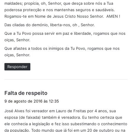
maldades; propícia, oh, Senhor, que desça sobre nós a Tua
poderosa protecção e nos mantenhas seguros e saudáveis.
Rogamos-te em Nome de Jesus Cristo Nosso Senhor. AMEN !
Das ciladas do demónio, liberta-nos, oh , Senhor.
Que a Tu Povo possa servir em paz e liberdade, rogamos que nos
oiças, Senhor.
Que afastes a todos os inimigos da Tu Povo, rogamos que nos
oiças, Senhor.
Responder
d
Falta de respeito
i
9 de agosto de 2016 às 12:35
s
José Alves foi vereador em Lauro de Freitas por 4 anos, sua
s
esposa (de faixada) também é vereadora. Eu tenho certeza que
e
ele conhecia a legislação e fez isso subestimando o conhecimento
:
da população. Todo mundo que já foi em um 20 de outubro ou na