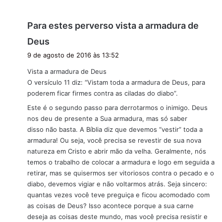
Para estes perverso vista a armadura de
d
Deus
i
9 de agosto de 2016 às 13:52
s
Vista a armadura de Deus
s
O versículo 11 diz: “Vistam toda a armadura de Deus, para
e
poderem ficar firmes contra as ciladas do diabo”.
:
Este é o segundo passo para derrotarmos o inimigo. Deus
nos deu de presente a Sua armadura, mas só saber
disso não basta. A Bíblia diz que devemos “vestir” toda a
armadura! Ou seja, você precisa se revestir de sua nova
natureza em Cristo e abrir mão da velha. Geralmente, nós
temos o trabalho de colocar a armadura e logo em seguida a
retirar, mas se quisermos ser vitoriosos contra o pecado e o
diabo, devemos vigiar e não voltarmos atrás. Seja sincero:
quantas vezes você teve preguiça e ficou acomodado com
as coisas de Deus? Isso acontece porque a sua carne
deseja as coisas deste mundo, mas você precisa resistir e