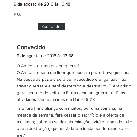
i
9 de agosto de 2016 às 10:48
s
KKK
s
e
Responder
:
d
Convecido
i
9 de agosto de 2016 às 13:38
s
O Anticristo trará paz ou guerra?
s
O Anticristo será um líder que busca a paz e trava guerras.
e
Na busca de paz ele será bem-sucedido e enganador; ao
:
travar guerras ele será destemido e destrutivo. O Anticristo
geralmente é descrito na Bíblia como um guerreiro. Suas
atividades são resumidas em Daniel 9.27:
“Ele fará firme aliança com muitos, por uma semana; na
metade da semana, fará cessar o sacrifício e a oferta de
manjares; sobre a asa das abominações virá o assolador, até
que a destruição, que está determinada, se derrame sobre
ele.”