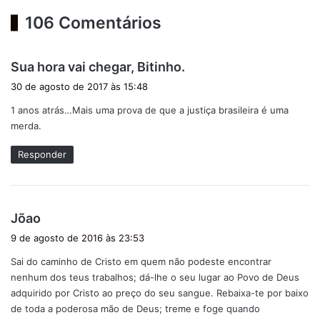
106 Comentários
d
Sua hora vai chegar, Bitinho.
i
30 de agosto de 2017 às 15:48
s
1 anos atrás…Mais uma prova de que a justiça brasileira é uma
s
merda.
e
:
Responder
d
Jõao
i
9 de agosto de 2016 às 23:53
s
Sai do caminho de Cristo em quem não podeste encontrar
s
nenhum dos teus trabalhos; dá-lhe o seu lugar ao Povo de Deus
e
adquirido por Cristo ao preço do seu sangue. Rebaixa-te por baixo
:
de toda a poderosa mão de Deus; treme e foge quando