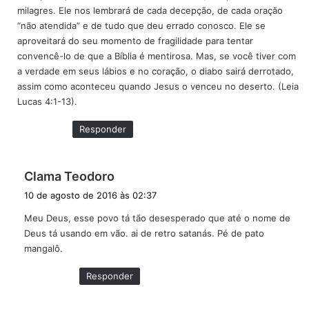
milagres. Ele nos lembrará de cada decepção, de cada oração
“não atendida” e de tudo que deu errado conosco. Ele se
aproveitará do seu momento de fragilidade para tentar
convencê-lo de que a Bíblia é mentirosa. Mas, se você tiver com
a verdade em seus lábios e no coração, o diabo sairá derrotado,
assim como aconteceu quando Jesus o venceu no deserto. (Leia
Lucas 4:1-13).
Responder
d
Clama Teodoro
i
10 de agosto de 2016 às 02:37
s
Meu Deus, esse povo tá tão desesperado que até o nome de
s
Deus tá usando em vão. ai de retro satanás. Pé de pato
e
mangalô.
:
Responder