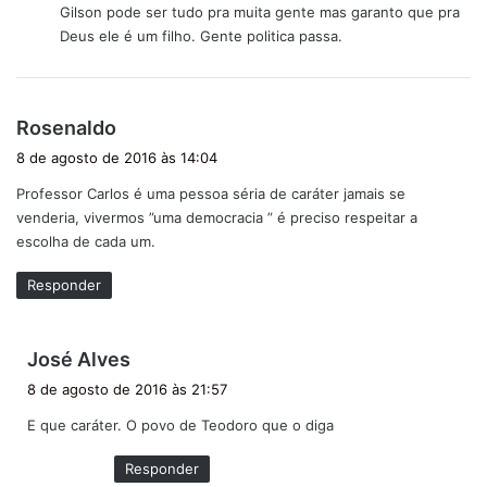
Gilson pode ser tudo pra muita gente mas garanto que pra
s
Deus ele é um filho. Gente politica passa.
e
:
d
Rosenaldo
i
8 de agosto de 2016 às 14:04
s
Professor Carlos é uma pessoa séria de caráter jamais se
s
venderia, vivermos ”uma democracia ” é preciso respeitar a
e
escolha de cada um.
:
Responder
d
José Alves
i
8 de agosto de 2016 às 21:57
s
E que caráter. O povo de Teodoro que o diga
s
e
Responder
: