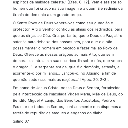
espíritos da maldade celeste.” [Efes. 6, 12]. Vem e assiste ao
homen que foi criado na sua imagem e a quem Ele redimiu da
tiranía do demonio a um grande preço.
O Santo Povo de Deus venera-vos como seu guardião e
protector. A ti o Senhor confiou as almas dos redimidos, para
que as dirijas ao Céu. Ora, portanto, que o Deus da Paz, atire
satanás para debaixo dos nossos pés, para que ele não
possa manter o homem em pecado e fazer mal ao Povo de
Deus. Oferece as nossas oraçöes ao mais Alto, que sem
demora elas atraiam a sua misericordia sobre nós, que vença
o dragão, “…a serpente antiga, que é o demónio, satanás, e
acorrente-o por mil anos… Lançou-o, no Abismo, a fim de
que não seduzisse mais as naçöes…” [Apoc. 20: 2-3].
Em nome de Jesus Cristo, nosso Deus e Senhor, fortalecido
pela intercecção da Imaculada Virgen María, Mãe de Deus, do
Bendito Miguel Arcanjo, dos Benditos Apóstolos, Pedro e
Paulo, e de todos os Santos, confiadamente nos dispomos à
tarefa de repudiar os ataques e enganos do diabo.
Salmo 67