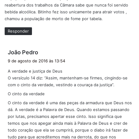
reabertura dos trabalhos da Câmara sabe que nunca foi servido
bebida alcoólica. Bitinho fez isso unicamente para atrair votos ,
chamou a população de morto de fome por tabela.
Responder
d
João Pedro
i
9 de agosto de 2016 às 13:54
s
A verdade e justiça de Deus
s
O versículo 14 diz: “Assim, mantenham-se firmes, cingindo-se
e
com o cinto da verdade, vestindo a couraça da justiça”.
:
O cinto da verdade
O cinto da verdade é uma das peças da armadura que Deus nos
dá. A verdade é a Palavra de Deus. Quando estamos passando
por lutas, precisamos apertar esse cinto. Isso significa que
temos que nos apegar ainda mais à Palavra de Deus e crer de
todo coração que ela se cumprirá, porque o diabo irá fazer de
tudo para que acreditemos mais na derrota, do que nos