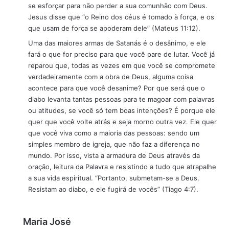
se esforçar para não perder a sua comunhão com Deus.
Jesus disse que “o Reino dos céus é tomado à força, e os
que usam de força se apoderam dele” (Mateus 11:12).
Uma das maiores armas de Satanás é o desânimo, e ele
fará o que for preciso para que você pare de lutar. Você já
reparou que, todas as vezes em que você se compromete
verdadeiramente com a obra de Deus, alguma coisa
acontece para que você desanime? Por que será que o
diabo levanta tantas pessoas para te magoar com palavras
ou atitudes, se você só tem boas intenções? É porque ele
quer que você volte atrás e seja morno outra vez. Ele quer
que você viva como a maioria das pessoas: sendo um
simples membro de igreja, que não faz a diferença no
mundo. Por isso, vista a armadura de Deus através da
oração, leitura da Palavra e resistindo a tudo que atrapalhe
a sua vida espiritual. “Portanto, submetam-se a Deus.
Resistam ao diabo, e ele fugirá de vocês” (Tiago 4:7).
d
Maria José