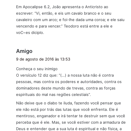
Em Apocalipse 6.2, João apresenta o Anticristo ao
escrever: “Vi, então, e eis um cavalo branco e o seu
cavaleiro com um arco; e foi-lhe dada uma coroa; e ele saiu
vencendo e para vencer.” Teodoro está entre a ele e
voC~es diciplo.
d
Amigo
i
9 de agosto de 2016 às 13:53
s
Conheça o seu inimigo
s
O versículo 12 diz que: “(…) a nossa luta não é contra
e
pessoas, mas contra os poderes e autoridades, contra os
:
dominadores deste mundo de trevas, contra as forças
espirituais do mal nas regiões celestiais”.
Não deixe que o diabo te iluda, fazendo você pensar que
ele não está por trás das lutas que você enfrenta. Ele é
mentiroso, enganador e irá tentar te destruir sem que você
perceba que é ele. Mas, se você estiver com a armadura de
Deus e entender que a sua luta é espiritual e não física, a