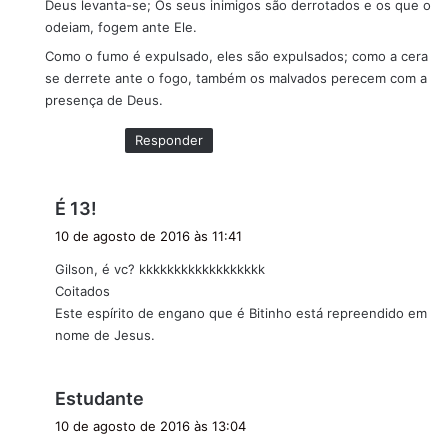
Deus levanta-se; Os seus inimigos são derrotados e os que o
odeiam, fogem ante Ele.
Como o fumo é expulsado, eles são expulsados; como a cera
se derrete ante o fogo, também os malvados perecem com a
presença de Deus.
Responder
d
É 13!
i
10 de agosto de 2016 às 11:41
s
Gilson, é vc? kkkkkkkkkkkkkkkkkk
s
Coitados
e
Este espírito de engano que é Bitinho está repreendido em
:
nome de Jesus.
d
Estudante
i
10 de agosto de 2016 às 13:04
s