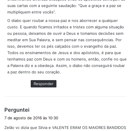
suas cartas com a seguinte saudação: “Que a graça e a paz se
multipliquem entre vocês”.
O diabo quer roubar a nossa paz e nos aborrecer a qualquer
custo. E quando ficamos irritados e tristes com alguma situação
ou pessoa, deixamos de ouvir a Deus e tomamos decisões sem
meditar em Sua Palavra, e sem pensar nas consequências. Por
isso, devemos ter os pés calçados com o evangelho da paz.
Todos os ensinamentos de Jesus e dos apóstolos, é para que
tenhamos paz com Deus e com os homens, então, confie no que
a Palavra diz e a obedeça. Assim, o diabo não conseguirá roubar
a paz dentro do seu coração.
Responder
d
Perguntei
i
7 de agosto de 2016 às 10:30
s
Zelão vc dizia que Silvia e VALENTE ERAM OS MAIORES BANDIDOS
s