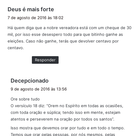
d
Deus é mais forte
i
7 de agosto de 2016 às 18:02
s
Há quem diga que a nobre vereadora está com um cheque de 30
s
mil, por isso esse desespero todo para que bitinho ganhe as
e
eleições. Caso não ganhe, terás que devolver centavo por
:
centavo.
Responder
d
Decepcionado
i
9 de agosto de 2016 às 13:56
s
Ore sobre tudo
s
O versículo 18 diz: “Orem no Espírito em todas as ocasiões,
e
com toda oração e súplica; tendo isso em mente, estejam
:
atentos e perseverem na oração por todos os santos”.
Isso mostra que devemos orar por tudo e em todo o tempo.
Temos que orar pelas pessoas, por nós mesmos, pelas