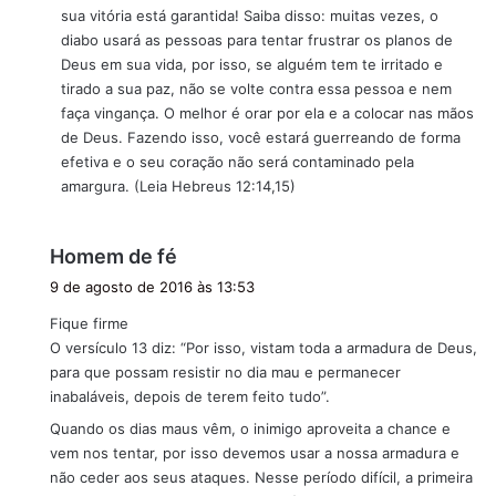
sua vitória está garantida! Saiba disso: muitas vezes, o
diabo usará as pessoas para tentar frustrar os planos de
Deus em sua vida, por isso, se alguém tem te irritado e
tirado a sua paz, não se volte contra essa pessoa e nem
faça vingança. O melhor é orar por ela e a colocar nas mãos
de Deus. Fazendo isso, você estará guerreando de forma
efetiva e o seu coração não será contaminado pela
amargura. (Leia Hebreus 12:14,15)
d
Homem de fé
i
9 de agosto de 2016 às 13:53
s
Fique firme
s
O versículo 13 diz: “Por isso, vistam toda a armadura de Deus,
e
para que possam resistir no dia mau e permanecer
:
inabaláveis, depois de terem feito tudo”.
Quando os dias maus vêm, o inimigo aproveita a chance e
vem nos tentar, por isso devemos usar a nossa armadura e
não ceder aos seus ataques. Nesse período difícil, a primeira