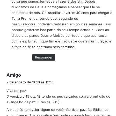
coisa que somos tentados a fazer é desistir. Depois,
duvidamos de Deus e começamos a pensar que Ele se
esqueceu de nós. Os israelitas levaram 40 anos para chegar à
Terra Prometida, sendo que, segundo os
pesquisadores, poderiam feito isso em poucas semanas. Isso
porque gastaram boa parte do seu tempo dando ouvidos ao
diabo e culpando Deus e Moisés por tudo o que acontecia
com eles. Então, fique firme e não deixe que a murmuração e
a falta de fé te destruam pelo caminho.
Responder
d
Amigo
i
9 de agosto de 2016 às 13:55
s
Viva em paz
s
O versículo 15 diz: “E tendo os pés calçados com a prontidão do
e
evangelho da paz” (Efésios 6:15).
:
A vida não tem valor algum se você não tiver paz. Na Bíblia nós
encontramos diversas situações onde os apóstolos começam as