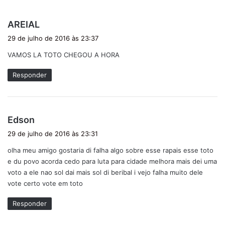
d
AREIAL
i
29 de julho de 2016 às 23:37
s
VAMOS LA TOTO CHEGOU A HORA
s
e
Responder
:
d
Edson
i
29 de julho de 2016 às 23:31
s
olha meu amigo gostaria di falha algo sobre esse rapais esse toto
s
e du povo acorda cedo para luta para cidade melhora mais dei uma
e
voto a ele nao sol dai mais sol di beribal i vejo falha muito dele
:
vote certo vote em toto
Responder