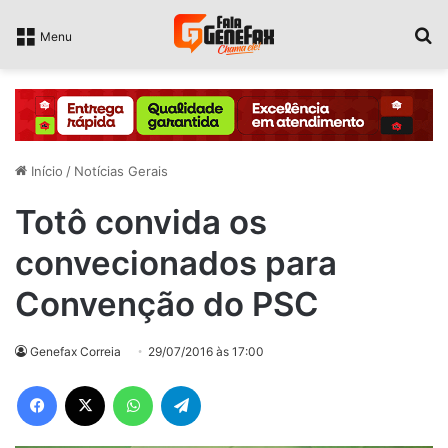
P
Menu
Início
/
Notícias Gerais
Totô convida os
convecionados para
Convenção do PSC
Genefax Correia
29/07/2016 às 17:00
Facebook
X
WhatsApp
Telegram