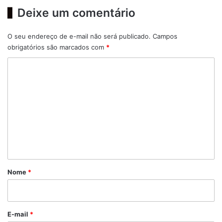
Deixe um comentário
O seu endereço de e-mail não será publicado.
Campos
obrigatórios são marcados com
*
C
o
m
e
n
t
á
r
Nome
*
i
o
*
E-mail
*