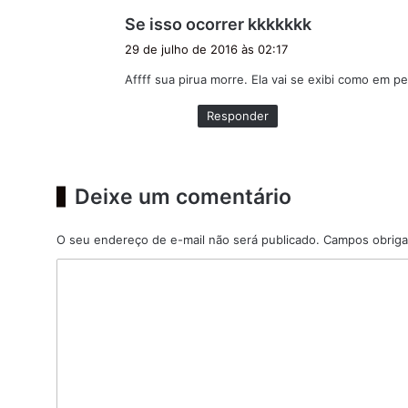
d
Se isso ocorrer kkkkkkk
i
29 de julho de 2016 às 02:17
s
Affff sua pirua morre. Ela vai se exibi como em p
s
e
Responder
:
Deixe um comentário
O seu endereço de e-mail não será publicado.
Campos obriga
C
o
m
e
n