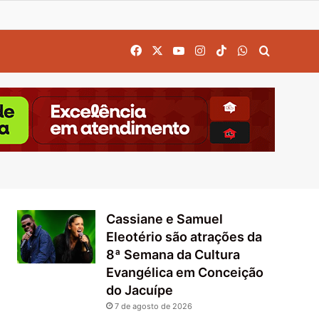
Facebook
X
YouTube
Instagram
TikTok
WhatsApp
Procurar
Cassiane e Samuel
Eleotério são atrações da
8ª Semana da Cultura
Evangélica em Conceição
do Jacuípe
7 de agosto de 2026