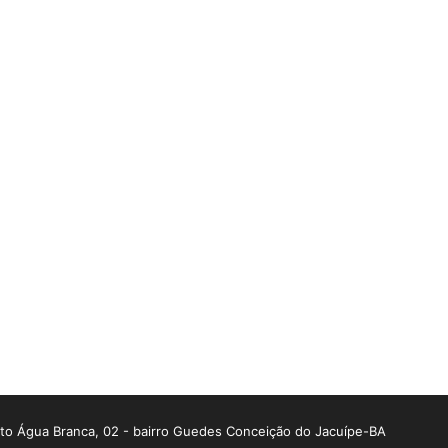
o Água Branca, 02 - bairro Guedes Conceição do Jacuípe-BA