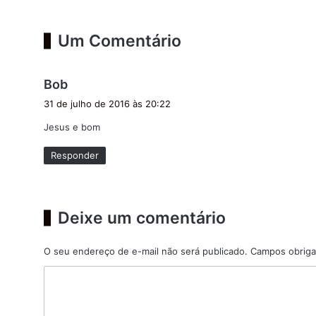
Um Comentário
d
Bob
i
31 de julho de 2016 às 20:22
s
Jesus e bom
s
e
Responder
:
Deixe um comentário
O seu endereço de e-mail não será publicado.
Campos obriga
C
o