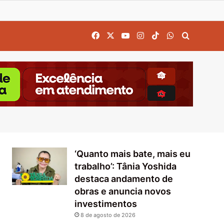
Facebook
X
YouTube
Instagram
TikTok
WhatsApp
Procurar
‘Quanto mais bate, mais eu
trabalho’: Tânia Yoshida
destaca andamento de
obras e anuncia novos
investimentos
8 de agosto de 2026