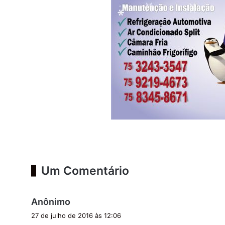
Um Comentário
d
Anônimo
i
27 de julho de 2016 às 12:06
s