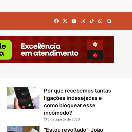
Facebook
X
YouTube
Instagram
TikTok
WhatsApp
Procurar
Por que recebemos tantas
ligações indesejadas e
como bloquear esse
incômodo?
5 de agosto de 2026
“Estou revoltado”: João