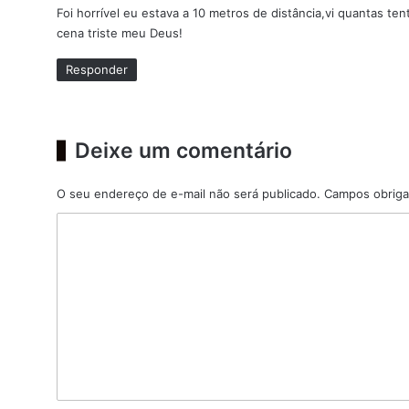
Foi horrível eu estava a 10 metros de distância,vi quantas t
s
cena triste meu Deus!
e
:
Responder
Deixe um comentário
O seu endereço de e-mail não será publicado.
Campos obriga
C
o
m
e
n
t
á