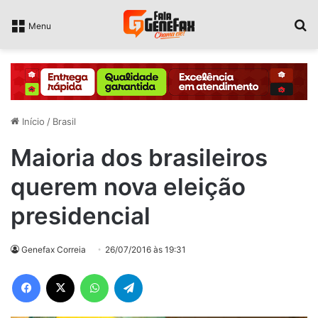
P
Menu
Início
/
Brasil
Maioria dos brasileiros
querem nova eleição
presidencial
Genefax Correia
26/07/2016 às 19:31
Facebook
X
WhatsApp
Telegram