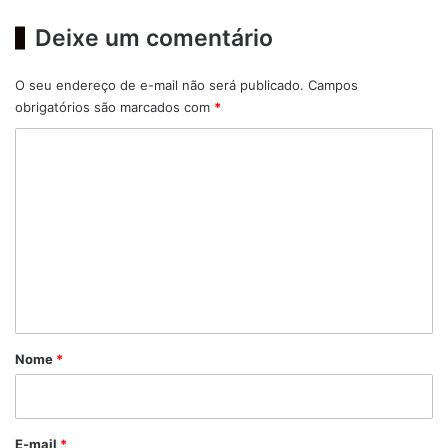
Deixe um comentário
O seu endereço de e-mail não será publicado.
Campos
obrigatórios são marcados com
*
C
o
m
e
n
t
á
r
Nome
*
i
o
*
E-mail
*