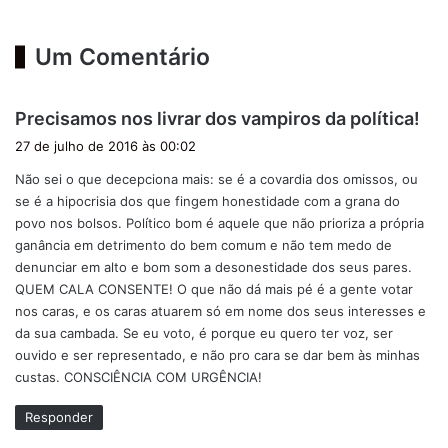
Um Comentário
d
Precisamos nos livrar dos vampiros da política!
i
27 de julho de 2016 às 00:02
s
Não sei o que decepciona mais: se é a covardia dos omissos, ou
s
se é a hipocrisia dos que fingem honestidade com a grana do
e
povo nos bolsos. Político bom é aquele que não prioriza a própria
:
ganância em detrimento do bem comum e não tem medo de
denunciar em alto e bom som a desonestidade dos seus pares.
QUEM CALA CONSENTE! O que não dá mais pé é a gente votar
nos caras, e os caras atuarem só em nome dos seus interesses e
da sua cambada. Se eu voto, é porque eu quero ter voz, ser
ouvido e ser representado, e não pro cara se dar bem às minhas
custas. CONSCIÊNCIA COM URGÊNCIA!
Responder