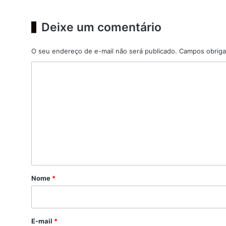
Deixe um comentário
O seu endereço de e-mail não será publicado.
Campos obriga
C
o
m
e
n
t
á
r
Nome
*
i
o
*
E-mail
*