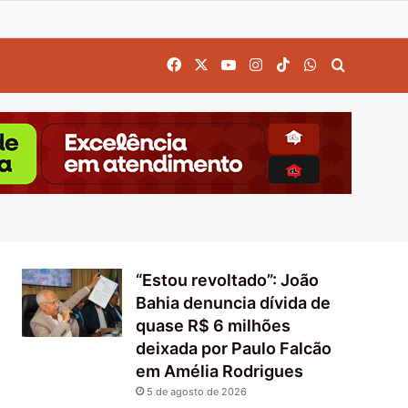
Facebook
X
YouTube
Instagram
TikTok
WhatsApp
Procurar
“Estou revoltado”: João
Bahia denuncia dívida de
quase R$ 6 milhões
deixada por Paulo Falcão
em Amélia Rodrigues
5 de agosto de 2026