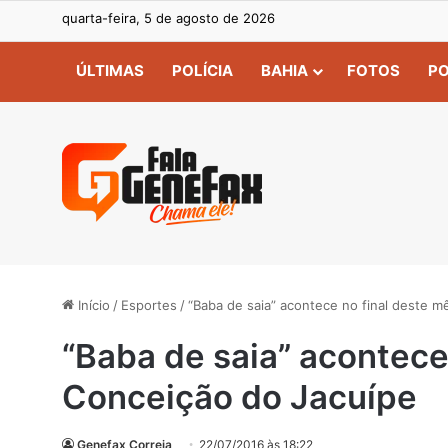
quarta-feira, 5 de agosto de 2026
ÚLTIMAS
POLÍCIA
BAHIA
FOTOS
PO
Início
/
Esportes
/
“Baba de saia” acontece no final deste 
“Baba de saia” acontece
Conceição do Jacuípe
Genefax Correia
22/07/2016 às 18:22