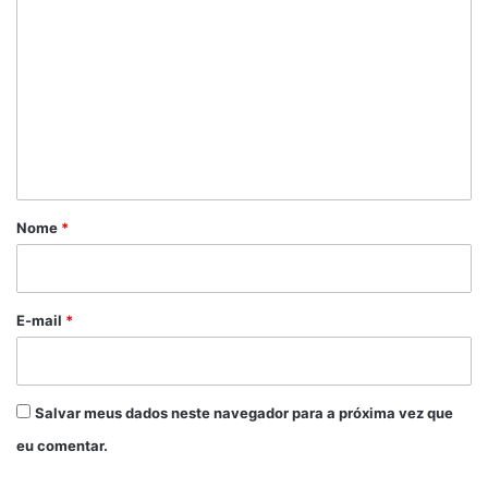
o
m
e
n
t
á
r
Nome
*
i
o
*
E-mail
*
Salvar meus dados neste navegador para a próxima vez que
eu comentar.