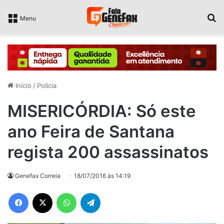
P
Menu
Início
/
Polícia
MISERICÓRDIA: Só este
ano Feira de Santana
regista 200 assassinatos
Genefax Correia
18/07/2016 às 14:19
Facebook
X
WhatsApp
Telegram