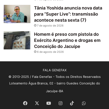
Tânia Yoshida anuncia nova data
para “Super Live”: transmissão
acontece nesta sexta (7)
7 de agosto de 2026
Homem é preso com pistola do
Exército Argentino e drogas em
Conceição do Jacuípe
6 de agosto de 2026
FALA GENEFAX
© 2013-2025 / Fala Genefax - Todos os Direitos Reservados
Loteamento Água Branca, 02 - bairro Guedes Conceição do
Jacuípe-BA
Facebook
X
YouTube
Instagram
TikTok
WhatsApp