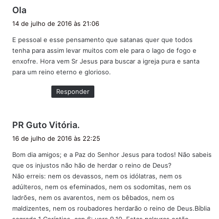
d
Ola
i
14 de julho de 2016 às 21:06
s
E pessoal e esse pensamento que satanas quer que todos
s
tenha para assim levar muitos com ele para o lago de fogo e
e
enxofre. Hora vem Sr Jesus para buscar a igreja pura e santa
:
para um reino eterno e glorioso.
Responder
d
PR Guto Vitória.
i
16 de julho de 2016 às 22:25
s
Bom dia amigos; e a Paz do Senhor Jesus para todos! Não sabeis
s
que os injustos não hão de herdar o reino de Deus?
e
Não erreis: nem os devassos, nem os idólatras, nem os
:
adúlteros, nem os efeminados, nem os sodomitas, nem os
ladrões, nem os avarentos, nem os bêbados, nem os
maldizentes, nem os roubadores herdarão o reino de Deus.Bíblia
sagrada 1 Coríntios, cap.6: vers,9,10. Estas palavras estão