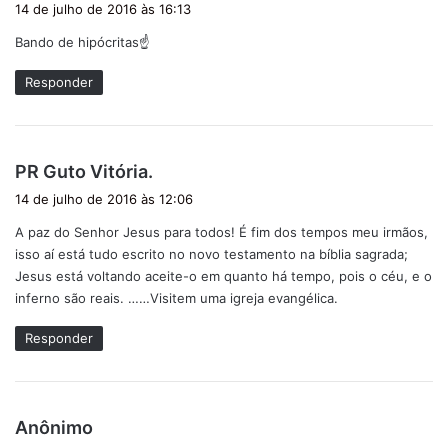
14 de julho de 2016 às 16:13
s
Bando de hipócritas☝
s
e
Responder
:
d
PR Guto Vitória.
i
14 de julho de 2016 às 12:06
s
A paz do Senhor Jesus para todos! É fim dos tempos meu irmãos,
s
isso aí está tudo escrito no novo testamento na bíblia sagrada;
e
Jesus está voltando aceite-o em quanto há tempo, pois o céu, e o
:
inferno são reais. ……Visitem uma igreja evangélica.
Responder
d
Anônimo
i