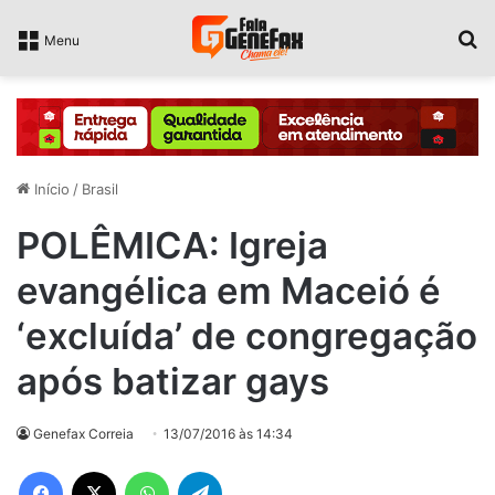
P
Menu
Início
/
Brasil
POLÊMICA: Igreja
evangélica em Maceió é
‘excluída’ de congregação
após batizar gays
Genefax Correia
13/07/2016 às 14:34
Facebook
X
WhatsApp
Telegram