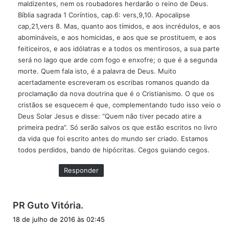
maldizentes, nem os roubadores herdarão o reino de Deus.
Bíblia sagrada 1 Coríntios, cap.6: vers,9,10. Apocalipse
cap,21,vers 8. Mas, quanto aos tímidos, e aos incrédulos, e aos
abomináveis, e aos homicidas, e aos que se prostituem, e aos
feiticeiros, e aos idólatras e a todos os mentirosos, a sua parte
será no lago que arde com fogo e enxofre; o que é a segunda
morte. Quem fala isto, é a palavra de Deus. Muito
acertadamente escreveram os escribas romanos quando da
proclamação da nova doutrina que é o Cristianismo. O que os
cristãos se esquecem é que, complementando tudo isso veio o
Deus Solar Jesus e disse: “Quem não tiver pecado atire a
primeira pedra”. Só serão salvos os que estão escritos no livro
da vida que foi escrito antes do mundo ser criado. Estamos
todos perdidos, bando de hipócritas. Cegos guiando cegos.
Responder
d
PR Guto Vitória.
i
18 de julho de 2016 às 02:45
s