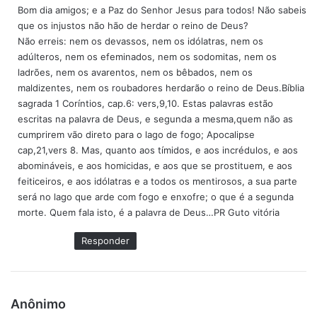
Bom dia amigos; e a Paz do Senhor Jesus para todos! Não sabeis
s
que os injustos não hão de herdar o reino de Deus?
e
Não erreis: nem os devassos, nem os idólatras, nem os
:
adúlteros, nem os efeminados, nem os sodomitas, nem os
ladrões, nem os avarentos, nem os bêbados, nem os
maldizentes, nem os roubadores herdarão o reino de Deus.Bíblia
sagrada 1 Coríntios, cap.6: vers,9,10. Estas palavras estão
escritas na palavra de Deus, e segunda a mesma,quem não as
cumprirem vão direto para o lago de fogo; Apocalipse
cap,21,vers 8. Mas, quanto aos tímidos, e aos incrédulos, e aos
abomináveis, e aos homicidas, e aos que se prostituem, e aos
feiticeiros, e aos idólatras e a todos os mentirosos, a sua parte
será no lago que arde com fogo e enxofre; o que é a segunda
morte. Quem fala isto, é a palavra de Deus…PR Guto vitória
Responder
d
Anônimo
i