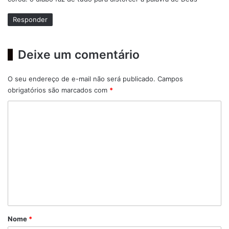
:
Responder
Deixe um comentário
O seu endereço de e-mail não será publicado.
Campos
obrigatórios são marcados com
*
C
o
m
e
n
t
á
r
Nome
*