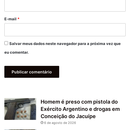
i
o
*
E-mail
*
Salvar meus dados neste navegador para a próxima vez que
eu comentar.
Homem é preso com pistola do
Exército Argentino e drogas em
Conceição do Jacuípe
6 de agosto de 2026