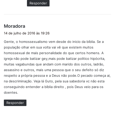
Responder
d
Moradora
i
14 de julho de 2016 às 19:26
s
Gente, o homossexualismo vem desde do inicio da bíblia. Se a
s
população olhar em sua volta vai vê que existem muitos
e
homossexual de mais personalidade do que certos homens. A
:
igreja não pode batizar gey,mais pode batizar politico hipócrita,
muitas vagabundas que andam com marido dos outros, ladrão,
assassino e outros, mais uma pessoa que o seu defeito só diz
respeito a própria pessoa e a Deus não pode.O pecado começa ai,
na descriminação. Veja lá Guto, pela sua sabedoria vc não esta
conseguindo entender a bíblia direito , pois Deus veio para os
doentes.
Responder