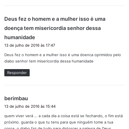
Deus fez o homem e a mulher isso ė uma
doença tem misericordia senhor dessa
d
humanidade
i
13 de julho de 2016 às 17:47
s
Deus fez o homem e a mulher isso ė uma doenca oprimidos pelo
s
diabo senhor tem misericordia dessa humanidade
e
:
Responder
d
berimbau
i
13 de julho de 2016 às 15:44
s
quem viver verá … a cada dia a coisa está se fechando, o fim está
s
próximo. guarda o que tu tens para que ninguém tome a tua
e
coroa. o diabo faz de tudo para distorcer a palavra de Deus