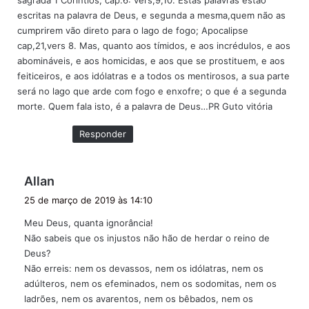
escritas na palavra de Deus, e segunda a mesma,quem não as
cumprirem vão direto para o lago de fogo; Apocalipse
cap,21,vers 8. Mas, quanto aos tímidos, e aos incrédulos, e aos
abomináveis, e aos homicidas, e aos que se prostituem, e aos
feiticeiros, e aos idólatras e a todos os mentirosos, a sua parte
será no lago que arde com fogo e enxofre; o que é a segunda
morte. Quem fala isto, é a palavra de Deus…PR Guto vitória
Responder
d
Allan
i
25 de março de 2019 às 14:10
s
Meu Deus, quanta ignorância!
s
Não sabeis que os injustos não hão de herdar o reino de
e
Deus?
:
Não erreis: nem os devassos, nem os idólatras, nem os
adúlteros, nem os efeminados, nem os sodomitas, nem os
ladrões, nem os avarentos, nem os bêbados, nem os