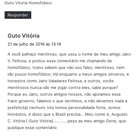
Guto Vitoria Homofobico.
s
e
Responder
:
d
Guto Vitória
i
21 de julho de 2016 às 13:19
s
A você palhaço mentiroso, que usou o nome de meu amigo Jairo
s
V. Feitosa, e postou esse comentário me chamando de
e
homofóbico, todos sabem que não sou falso, mentiroso, nem
:
tão pouco homofóbico; Há enquanto a meus amigos sinceros, e
honestos como Jairo Valadares Feitosa, e outros, vocês
mentirosos nunca vão me jogar contra eles, sabe porque?
Porque eu Jairo, outros amigos nossos, não apoiamos esse
fraco governo, falamos o que sentimos, e não devemos nada a
prefeito{a} nenhum; nós temos personalidade forte, somos
Honestos, é disso que o Brazil precisa… Meu nome é, Augusto
C. Vitória { Guto Vitória}………….peço ao meu amigo Gene, que
publique esse comentário