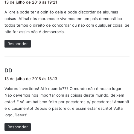
13 de julho de 2016 às 19:21
s
A igreja pode ter a opinião dela e pode discordar de algumas
s
coisas .Afinal nós moramos e vivemos em um país democrático
e
todos temos o direito de concordar ou não com qualquer coisa. Se
:
não for assim não é democracia.
Responder
d
DD
i
13 de julho de 2016 às 18:13
s
Valores invertidos! Até quando??? O mundo não é nosso lugar!
s
Não devemos nos importar com as coisas deste mundo. deixem
e
estar! É só um batismo feito por pecadores p/ pecadores! Amanhã
:
é o casamento! Depois o pastoreio; e assim estar escrito! Volta
logo, ‘Jesus’.
Responder