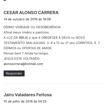
d
CESAR ALONSO CARRERA
i
14 de outubro de 2016 às 19:06
s
DÍZIMO VERDADE OU DESOBEDIÊNCIA
s
Afinal meus irmãos e pastores.
e
A LUZ DA BÍBLIA o que é OBEDECER A DEUS no NOVO
:
TESTAMENTO. MALAQUIAS. 3. 8 a 12 ou 2º aos CORINTIOS. 9. 7.
DÍZIMOS ou OFERTAS DE AMOR.
Pensei bem ? Ainda ha tempo.
JESUS ESTA VOLTANDO
alonsocrrera@hotmail.com
Responder
d
Jairo Valadares Feitosa
i
15 de julho de 2016 às 04:25
s