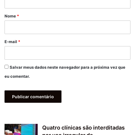
á
r
Nome
*
i
o
*
E-mail
*
Salvar meus dados neste navegador para a próxima vez que
eu comentar.
Quatro clínicas são interditadas