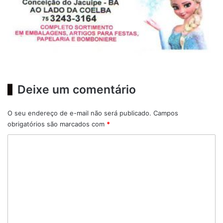
Deixe um comentário
O seu endereço de e-mail não será publicado.
Campos
obrigatórios são marcados com
*
C
o
m
e
n
t