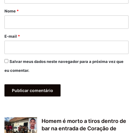
á
r
Nome
*
i
o
*
E-mail
*
Salvar meus dados neste navegador para a próxima vez que
eu comentar.
Homem é morto a tiros dentro de
bar na entrada de Coração de