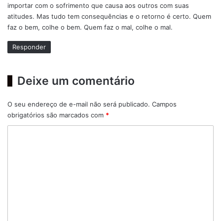
importar com o sofrimento que causa aos outros com suas
atitudes. Mas tudo tem consequências e o retorno é certo. Quem
faz o bem, colhe o bem. Quem faz o mal, colhe o mal.
Responder
Deixe um comentário
O seu endereço de e-mail não será publicado.
Campos
obrigatórios são marcados com
*
C
o
m
e
n
t