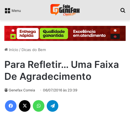
P
Menu
Início
/
Dicas do Bem
Para Refletir… Uma Faixa
De Agradecimento
Genefax Correia
06/07/2016 às 23:39
Facebook
X
WhatsApp
Telegram