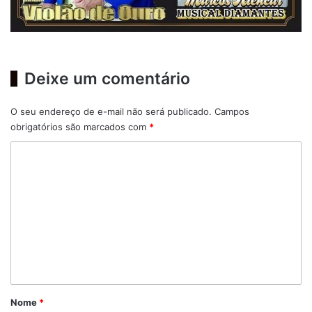
Deixe um comentário
O seu endereço de e-mail não será publicado.
Campos
obrigatórios são marcados com
*
C
o
m
e
n
t
á
r
Nome
*