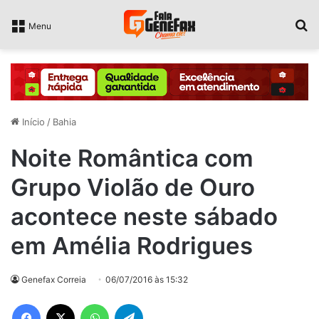
P
Menu
Início
/
Bahia
Noite Romântica com
Grupo Violão de Ouro
acontece neste sábado
em Amélia Rodrigues
Genefax Correia
06/07/2016 às 15:32
Facebook
X
WhatsApp
Telegram