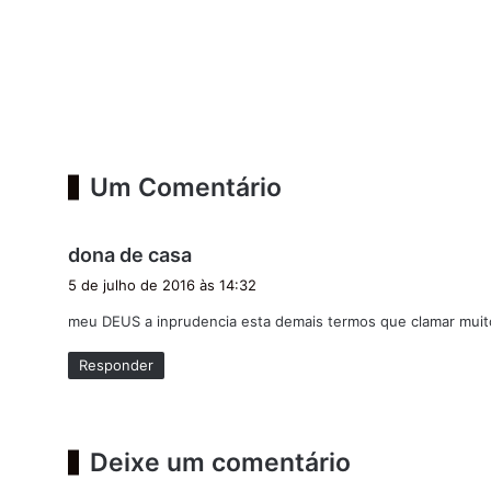
Um Comentário
d
dona de casa
i
5 de julho de 2016 às 14:32
s
meu DEUS a inprudencia esta demais termos que clamar muito
s
e
Responder
:
Deixe um comentário