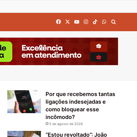
Facebook
X
YouTube
Instagram
TikTok
WhatsApp
Procurar
Por que recebemos tantas
ligações indesejadas e
como bloquear esse
incômodo?
5 de agosto de 2026
“Estou revoltado”: João