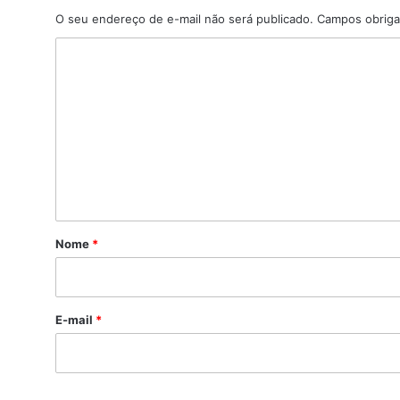
O seu endereço de e-mail não será publicado.
Campos obriga
C
o
m
e
n
t
á
r
Nome
*
i
o
*
E-mail
*