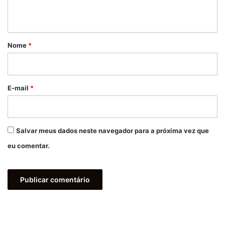
t
á
r
Nome
*
i
o
*
E-mail
*
Salvar meus dados neste navegador para a próxima vez que
eu comentar.