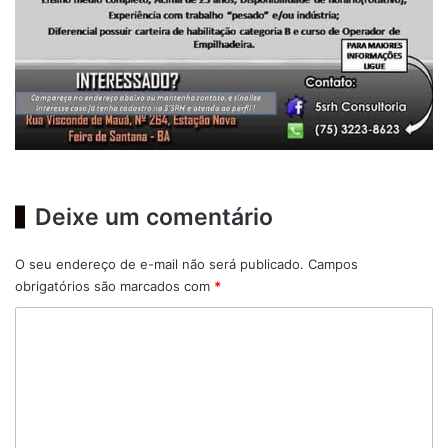
Deixe um comentário
O seu endereço de e-mail não será publicado.
Campos
obrigatórios são marcados com
*
C
o
m
e
n