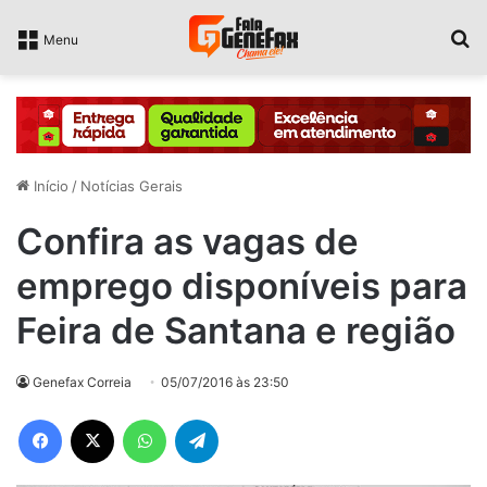
P
Menu
Início
/
Notícias Gerais
Confira as vagas de
emprego disponíveis para
Feira de Santana e região
Genefax Correia
05/07/2016 às 23:50
Facebook
X
WhatsApp
Telegram